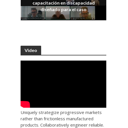
capacitación en discapacidad
os
IRA
diseñado para el caso
Video
Uniquely strategize progressive markets
rather than frictionless manufactured
products. Collaboratively engineer reliable.