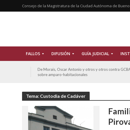
Consejo de la Magistratura de la Ciudad Autónoma de Bueno
FALLOS
DIFUSIÓN
GUÍA JUDICIAL
INST
tros
De Morais, Oscar Antonio y otros y otros contra GCBA
sobre amparo-habitacionales
Tema: Custodia de Cadáver
Famil
Pirov