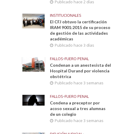
Publicado hace 2 días
INSTITUCIONALES
El CFJ obtuvo la certificación
IRAM 9001:2015 de su proceso
de gestión de las actividades
académicas
Publicado hace 3 días
FALLOS
•
FUERO PENAL
Condenan a un anestesista del
Hospital Durand por violencia
obstétrica
Publicado hace 3 semanas
FALLOS
•
FUERO PENAL
Condena a preceptor por
acoso sexual a tres alumnas
de un colegio
Publicado hace 3 semanas