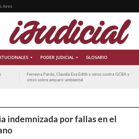
s Aires
ITUCIONALES
PODER JUDICIAL
GLOSARIO
Ferreyra Pardo, Claudia Eva Edith y otros contra GCBA y
otros sobre amparo-ambiental
ia indemnizada por fallas en el
ano