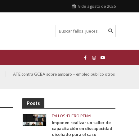
9 de agosto de 2026
ATE contra GCBA sobre amparo – empleo publico otros
San M
sobre
Posts
FALLOS
•
FUERO PENAL
Imponen realizar un taller de
capacitación en discapacidad
diseñado para el caso