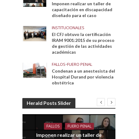
Imponen realizar un taller de
capacitación en discapacidad
diseñado para el caso
INSTITUCIONALES
El CFJ obtuvo la certificación
IRAM 9001:2015 de su proceso
de gestión de las actividades
académicas
FALLOS
•
FUERO PENAL
Condenan a un anestesista del
Hospital Durand por violencia
obstétrica
Herald Posts Slider
FALLOS
FUERO PENAL
Imponen realizar un taller de
dith
E