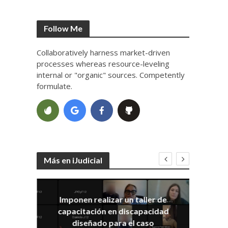
Follow Me
Collaboratively harness market-driven
processes whereas resource-leveling
internal or "organic" sources. Competently
formulate.
Más en iJudicial
Imponen realizar un taller de
E
capacitación en discapacidad
el
IRA
diseñado para el caso
ia