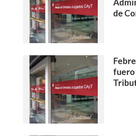
Admin
de C
Febrer
fuero
Tribu