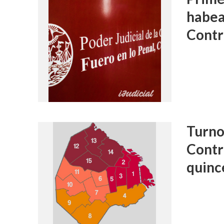
habea
Contr
Turnos
Contr
quinc
FALLOS
Condena a 