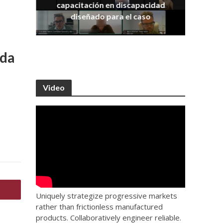
capacitación en discapacidad
os
IRA
diseñado para el caso
nda
Video
Uniquely strategize progressive markets
rather than frictionless manufactured
products. Collaboratively engineer reliable.