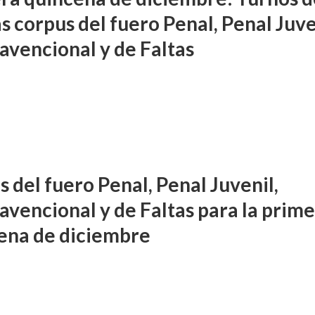
s corpus del fuero Penal, Penal Juve
avencional y de Faltas
 del fuero Penal, Penal Juvenil,
avencional y de Faltas para la prim
ena de diciembre
DIFUSIÓN JUDICIAL
FUERO PENAL
PROCESOS COLECTIVOS
preceptor por acoso
Ferreyra Pardo, Claudia Eva E