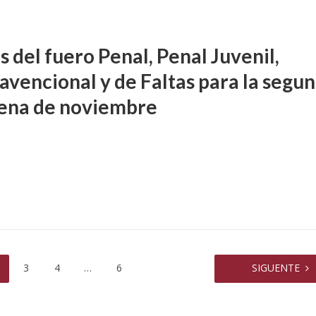
tres alumnas de un
y otros contra GCBA y otr
colegio
sobre amparo-ambiental
 del fuero Penal, Penal Juvenil,
avencional y de Faltas para la segu
ena de noviembre
3
4
…
6
SIGUENTE