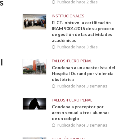
s
Publicado hace 2 días
INSTITUCIONALES
El CFJ obtuvo la certificación
IRAM 9001:2015 de su proceso
de gestión de las actividades
académicas
Publicado hace 3 días
l
FALLOS
•
FUERO PENAL
Condenan a un anestesista del
Hospital Durand por violencia
obstétrica
Publicado hace 3 semanas
FALLOS
•
FUERO PENAL
Condena a preceptor por
acoso sexual a tres alumnas
de un colegio
Publicado hace 3 semanas