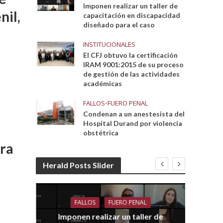
Imponen realizar un taller de
nil,
capacitación en discapacidad
diseñado para el caso
INSTITUCIONALES
El CFJ obtuvo la certificación
IRAM 9001:2015 de su proceso
de gestión de las actividades
académicas
FALLOS
•
FUERO PENAL
Condenan a un anestesista del
Hospital Durand por violencia
obstétrica
era
Herald Posts Slider
FALLOS
FUERO PENAL
Imponen realizar un taller de
dith
E