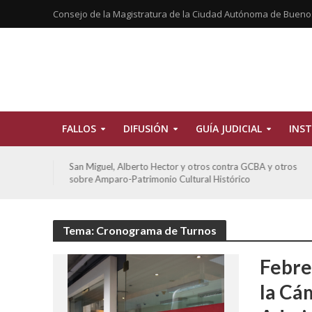
Consejo de la Magistratura de la Ciudad Autónoma de Bueno
FALLOS
DIFUSIÓN
GUÍA JUDICIAL
INST
tros
San Miguel, Alberto Hector y otros contra GCBA y otros
sobre Amparo-Patrimonio Cultural Histórico
Tema: Cronograma de Turnos
Febre
la Cá