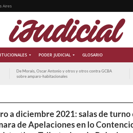
s Aires
ITUCIONALES
PODER JUDICIAL
GLOSARIO
De Morais, Oscar Antonio y otros y otros contra GCBA
sobre amparo-habitacionales
ro a diciembre 2021: salas de turno
mara de Apelaciones en lo Contenci