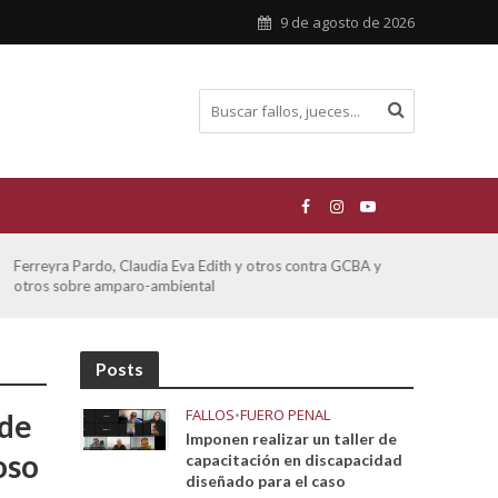
9 de agosto de 2026
Ferreyra Pardo, Claudia Eva Edith y otros contra GCBA y
ATE 
otros sobre amparo-ambiental
Posts
FALLOS
•
FUERO PENAL
 de
Imponen realizar un taller de
oso
capacitación en discapacidad
diseñado para el caso