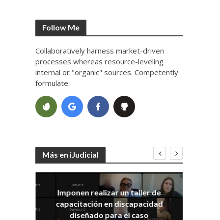
Follow Me
Collaboratively harness market-driven
processes whereas resource-leveling
internal or "organic" sources. Competently
formulate.
Más en iJudicial
Imponen realizar un taller de
E
capacitación en discapacidad
el
IRA
diseñado para el caso
ia