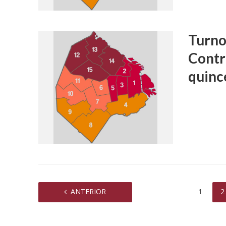
sexual a 
Turnos
Contr
quinc
ANTERIOR
1
2