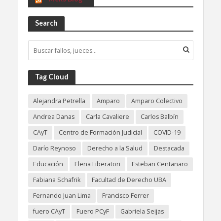
Search
Tag Cloud
Alejandra Petrella
Amparo
Amparo Colectivo
Andrea Danas
Carla Cavaliere
Carlos Balbín
CAyT
Centro de Formación Judicial
COVID-19
Darío Reynoso
Derecho a la Salud
Destacada
Educación
Elena Liberatori
Esteban Centanaro
Fabiana Schafrik
Facultad de Derecho UBA
Fernando Juan Lima
Francisco Ferrer
fuero CAyT
Fuero PCyF
Gabriela Seijas