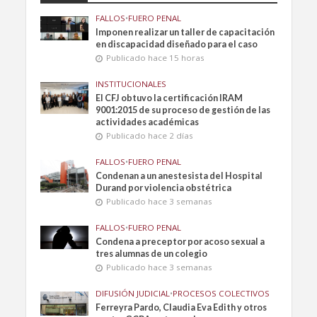
FALLOS
•
FUERO PENAL
Imponen realizar un taller de capacitación
en discapacidad diseñado para el caso
Publicado hace 15 horas
INSTITUCIONALES
El CFJ obtuvo la certificación IRAM
9001:2015 de su proceso de gestión de las
actividades académicas
Publicado hace 2 días
FALLOS
•
FUERO PENAL
Condenan a un anestesista del Hospital
Durand por violencia obstétrica
Publicado hace 3 semanas
FALLOS
•
FUERO PENAL
Condena a preceptor por acoso sexual a
tres alumnas de un colegio
Publicado hace 3 semanas
DIFUSIÓN JUDICIAL
•
PROCESOS COLECTIVOS
Ferreyra Pardo, Claudia Eva Edith y otros