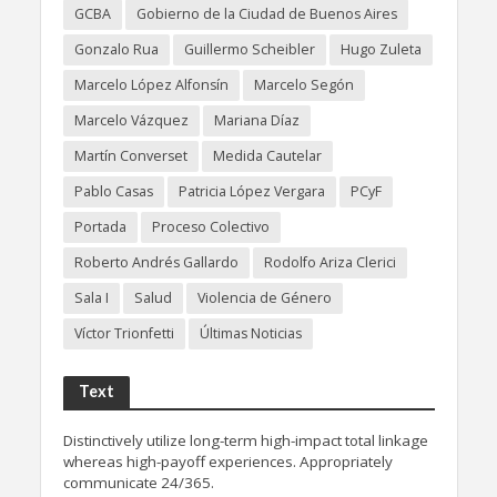
GCBA
Gobierno de la Ciudad de Buenos Aires
Gonzalo Rua
Guillermo Scheibler
Hugo Zuleta
Marcelo López Alfonsín
Marcelo Segón
Marcelo Vázquez
Mariana Díaz
Martín Converset
Medida Cautelar
Pablo Casas
Patricia López Vergara
PCyF
Portada
Proceso Colectivo
Roberto Andrés Gallardo
Rodolfo Ariza Clerici
Sala I
Salud
Violencia de Género
Víctor Trionfetti
Últimas Noticias
Text
Distinctively utilize long-term high-impact total linkage
whereas high-payoff experiences. Appropriately
communicate 24/365.