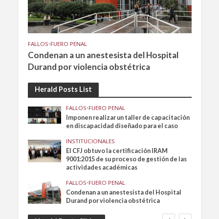
FALLOS
•
FUERO PENAL
Condenan a un anestesista del Hospital
Durand por violencia obstétrica
Herald Posts List
FALLOS
•
FUERO PENAL
Imponen realizar un taller de capacitación
en discapacidad diseñado para el caso
INSTITUCIONALES
El CFJ obtuvo la certificación IRAM
9001:2015 de su proceso de gestión de las
actividades académicas
FALLOS
•
FUERO PENAL
Condenan a un anestesista del Hospital
Durand por violencia obstétrica