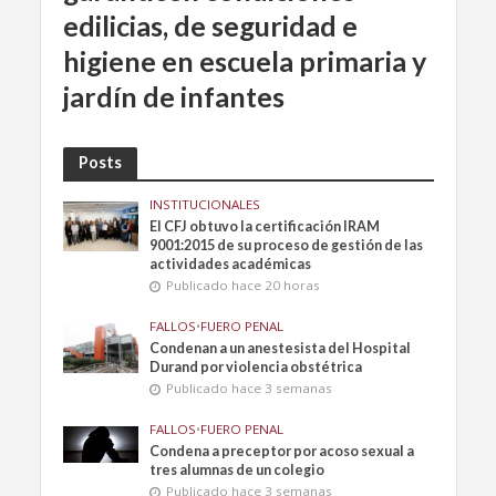
edilicias, de seguridad e
higiene en escuela primaria y
jardín de infantes
Posts
INSTITUCIONALES
El CFJ obtuvo la certificación IRAM
9001:2015 de su proceso de gestión de las
actividades académicas
Publicado hace 20 horas
FALLOS
•
FUERO PENAL
Condenan a un anestesista del Hospital
Durand por violencia obstétrica
Publicado hace 3 semanas
FALLOS
•
FUERO PENAL
Condena a preceptor por acoso sexual a
tres alumnas de un colegio
Publicado hace 3 semanas