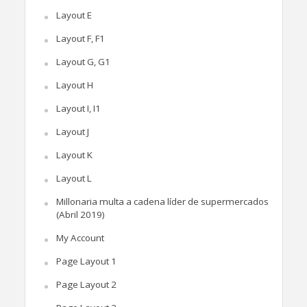
Layout E
Layout F, F1
Layout G, G1
Layout H
Layout I, I1
Layout J
Layout K
Layout L
Millonaria multa a cadena líder de supermercados
(Abril 2019)
My Account
Page Layout 1
Page Layout 2