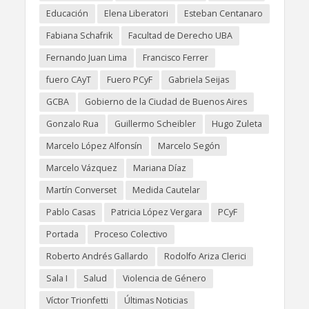
Educación
Elena Liberatori
Esteban Centanaro
Fabiana Schafrik
Facultad de Derecho UBA
Fernando Juan Lima
Francisco Ferrer
fuero CAyT
Fuero PCyF
Gabriela Seijas
GCBA
Gobierno de la Ciudad de Buenos Aires
Gonzalo Rua
Guillermo Scheibler
Hugo Zuleta
Marcelo López Alfonsín
Marcelo Segón
Marcelo Vázquez
Mariana Díaz
Martín Converset
Medida Cautelar
Pablo Casas
Patricia López Vergara
PCyF
Portada
Proceso Colectivo
Roberto Andrés Gallardo
Rodolfo Ariza Clerici
Sala I
Salud
Violencia de Género
Víctor Trionfetti
Últimas Noticias