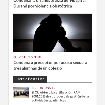
Condenan a un anestesista del Hospital
Durand por violencia obstétrica
FALLOS
•
FUERO PENAL
Condena a preceptor por acoso sexual a
tres alumnas de un colegio
Herald Posts List
INSTITUCIONALES
El CFJ obtuvo la certificación IRAM
9001:2015 de su proceso de gestión de las
actividades académicas