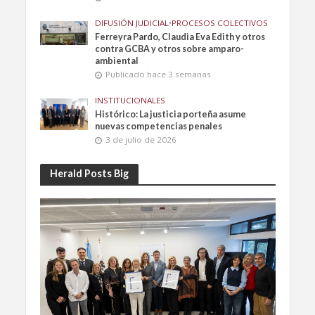
DIFUSIÓN JUDICIAL
•
PROCESOS COLECTIVOS
Ferreyra Pardo, Claudia Eva Edith y otros
contra GCBA y otros sobre amparo-
ambiental
Publicado hace 3 semanas
INSTITUCIONALES
Histórico: La justicia porteña asume
nuevas competencias penales
3 de julio de 2026
Herald Posts Big