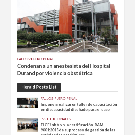
FALLOS
•
FUERO PENAL
Condenan a un anestesista del Hospital
Durand por violencia obstétrica
Herald Posts List
FALLOS
•
FUERO PENAL
Imponen realizar un taller de capacitación
en discapacidad diseñado para el caso
INSTITUCIONALES
El CFJ obtuvo la certificación IRAM
9001:2015 de su proceso de gestión de las