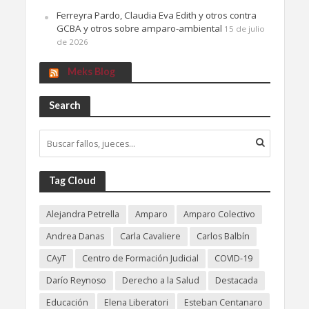
Ferreyra Pardo, Claudia Eva Edith y otros contra
GCBA y otros sobre amparo-ambiental
15 de julio
de 2026
Meks Blog
Search
Tag Cloud
Alejandra Petrella
Amparo
Amparo Colectivo
Andrea Danas
Carla Cavaliere
Carlos Balbín
CAyT
Centro de Formación Judicial
COVID-19
Darío Reynoso
Derecho a la Salud
Destacada
Educación
Elena Liberatori
Esteban Centanaro