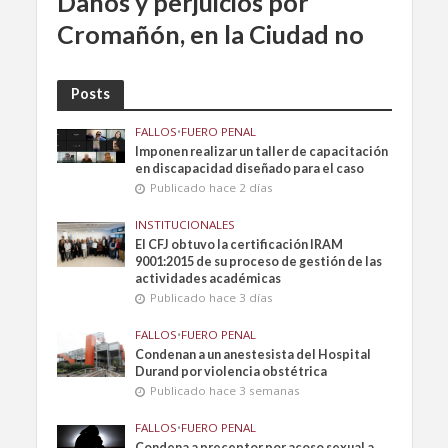
Daños y perjuicios por
Cromañón, en la Ciudad no
Posts
FALLOS
•
FUERO PENAL
Imponen realizar un taller de capacitación
en discapacidad diseñado para el caso
Publicado hace 2 días
INSTITUCIONALES
El CFJ obtuvo la certificación IRAM
9001:2015 de su proceso de gestión de las
actividades académicas
Publicado hace 3 días
FALLOS
•
FUERO PENAL
Condenan a un anestesista del Hospital
Durand por violencia obstétrica
Publicado hace 3 semanas
FALLOS
•
FUERO PENAL
Condena a preceptor por acoso sexual a