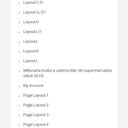
Layout F, F1
Layout G, G1
Layout H
Layout I, I1
Layout J
Layout K
Layout L
Millonaria multa a cadena líder de supermercados
(Abril 2019)
My Account
Page Layout 1
Page Layout 2
Page Layout 3
Page Layout 4