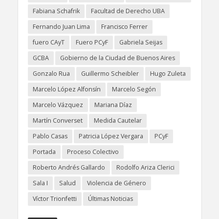
Fabiana Schafrik
Facultad de Derecho UBA
Fernando Juan Lima
Francisco Ferrer
fuero CAyT
Fuero PCyF
Gabriela Seijas
GCBA
Gobierno de la Ciudad de Buenos Aires
Gonzalo Rua
Guillermo Scheibler
Hugo Zuleta
Marcelo López Alfonsín
Marcelo Segón
Marcelo Vázquez
Mariana Díaz
Martín Converset
Medida Cautelar
Pablo Casas
Patricia López Vergara
PCyF
Portada
Proceso Colectivo
Roberto Andrés Gallardo
Rodolfo Ariza Clerici
Sala I
Salud
Violencia de Género
Víctor Trionfetti
Últimas Noticias