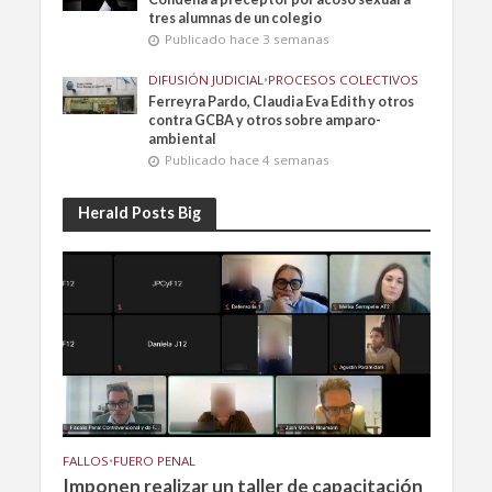
tres alumnas de un colegio
Publicado hace 3 semanas
DIFUSIÓN JUDICIAL
•
PROCESOS COLECTIVOS
Ferreyra Pardo, Claudia Eva Edith y otros
contra GCBA y otros sobre amparo-
ambiental
Publicado hace 4 semanas
Herald Posts Big
FALLOS
•
FUERO PENAL
Imponen realizar un taller de capacitación