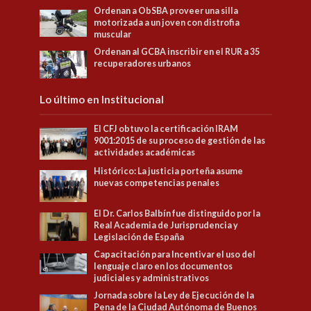
Ordenan a ObSBA proveer una silla
motorizada a un joven con distrofia
muscular
Ordenan al GCBA inscribir en el RUR a 35
recuperadores urbanos
Lo último en Institucional
El CFJ obtuvo la certificación IRAM
9001:2015 de su proceso de gestión de las
actividades académicas
Histórico: La justicia porteña asume
nuevas competencias penales
El Dr. Carlos Balbín fue distinguido por la
Real Academia de Jurisprudencia y
Legislación de España
Capacitación para Incentivar el uso del
lenguaje claro en los documentos
judiciales y administrativos
Jornada sobre la Ley de Ejecución de la
Pena de la Ciudad Autónoma de Buenos