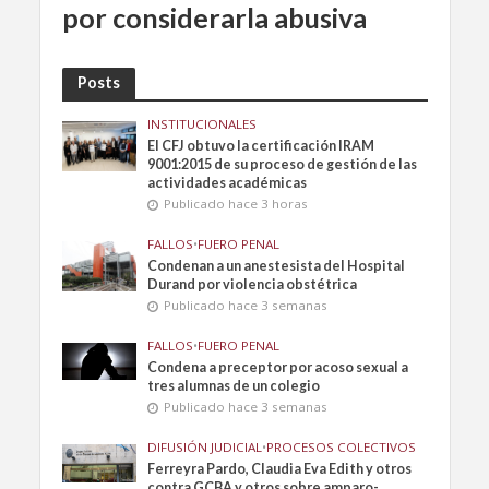
por considerarla abusiva
Posts
INSTITUCIONALES
El CFJ obtuvo la certificación IRAM
9001:2015 de su proceso de gestión de las
actividades académicas
Publicado hace 3 horas
FALLOS
•
FUERO PENAL
Condenan a un anestesista del Hospital
Durand por violencia obstétrica
Publicado hace 3 semanas
FALLOS
•
FUERO PENAL
Condena a preceptor por acoso sexual a
tres alumnas de un colegio
Publicado hace 3 semanas
DIFUSIÓN JUDICIAL
•
PROCESOS COLECTIVOS
Ferreyra Pardo, Claudia Eva Edith y otros
contra GCBA y otros sobre amparo-