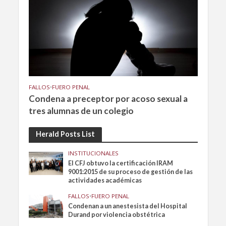
FALLOS
•
FUERO PENAL
Condena a preceptor por acoso sexual a
tres alumnas de un colegio
Herald Posts List
INSTITUCIONALES
El CFJ obtuvo la certificación IRAM
9001:2015 de su proceso de gestión de las
actividades académicas
FALLOS
•
FUERO PENAL
Condenan a un anestesista del Hospital
Durand por violencia obstétrica