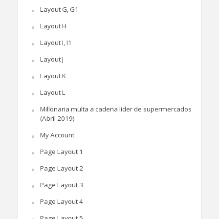
Layout G, G1
Layout H
Layout I, I1
Layout J
Layout K
Layout L
Millonaria multa a cadena líder de supermercados
(Abril 2019)
My Account
Page Layout 1
Page Layout 2
Page Layout 3
Page Layout 4
Page Layout 5