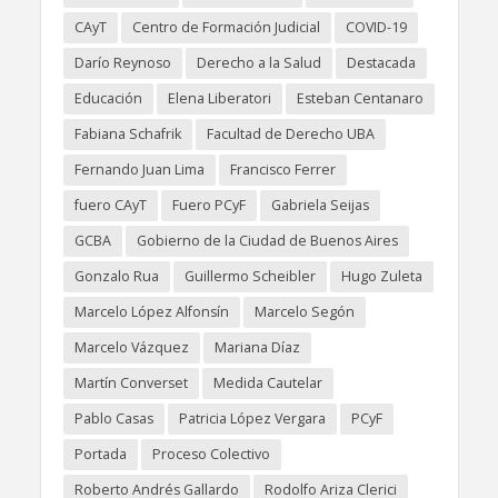
CAyT
Centro de Formación Judicial
COVID-19
Darío Reynoso
Derecho a la Salud
Destacada
Educación
Elena Liberatori
Esteban Centanaro
Fabiana Schafrik
Facultad de Derecho UBA
Fernando Juan Lima
Francisco Ferrer
fuero CAyT
Fuero PCyF
Gabriela Seijas
GCBA
Gobierno de la Ciudad de Buenos Aires
Gonzalo Rua
Guillermo Scheibler
Hugo Zuleta
Marcelo López Alfonsín
Marcelo Segón
Marcelo Vázquez
Mariana Díaz
Martín Converset
Medida Cautelar
Pablo Casas
Patricia López Vergara
PCyF
Portada
Proceso Colectivo
Roberto Andrés Gallardo
Rodolfo Ariza Clerici