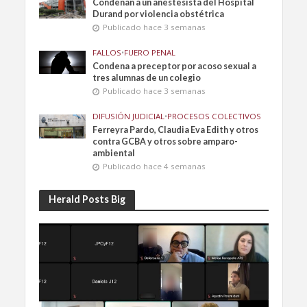
Condenan a un anestesista del Hospital
Durand por violencia obstétrica
Publicado hace 3 semanas
FALLOS
•
FUERO PENAL
Condena a preceptor por acoso sexual a
tres alumnas de un colegio
Publicado hace 3 semanas
DIFUSIÓN JUDICIAL
•
PROCESOS COLECTIVOS
Ferreyra Pardo, Claudia Eva Edith y otros
contra GCBA y otros sobre amparo-
ambiental
Publicado hace 4 semanas
Herald Posts Big