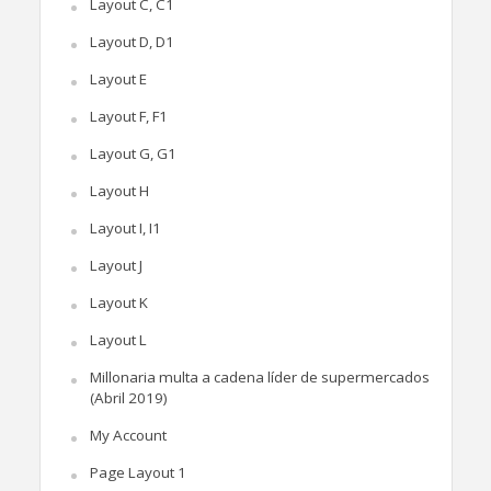
Layout C, C1
Layout D, D1
Layout E
Layout F, F1
Layout G, G1
Layout H
Layout I, I1
Layout J
Layout K
Layout L
Millonaria multa a cadena líder de supermercados
(Abril 2019)
My Account
Page Layout 1