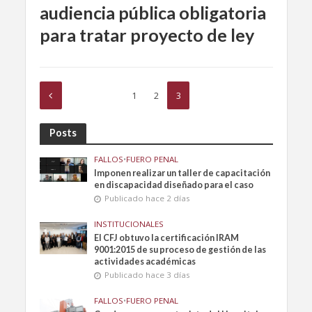
audiencia pública obligatoria
para tratar proyecto de ley
1
2
3
Posts
FALLOS
•
FUERO PENAL
Imponen realizar un taller de capacitación
en discapacidad diseñado para el caso
Publicado hace 2 días
INSTITUCIONALES
El CFJ obtuvo la certificación IRAM
9001:2015 de su proceso de gestión de las
actividades académicas
Publicado hace 3 días
FALLOS
•
FUERO PENAL