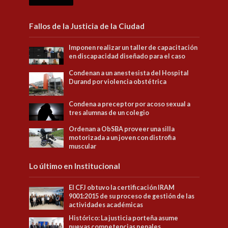
Fallos de la Justicia de la Ciudad
Imponen realizar un taller de capacitación
en discapacidad diseñado para el caso
Condenan a un anestesista del Hospital
Durand por violencia obstétrica
Condena a preceptor por acoso sexual a
tres alumnas de un colegio
Ordenan a ObSBA proveer una silla
motorizada a un joven con distrofia
muscular
Lo último en Institucional
El CFJ obtuvo la certificación IRAM
9001:2015 de su proceso de gestión de las
actividades académicas
Histórico: La justicia porteña asume
nuevas competencias penales