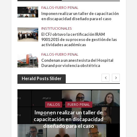
FALLOS
•
FUERO PENAL
Imponen realizar un taller de capacitación
en discapacidad diseñado para el caso
INSTITUCIONALES
El CFJ obtuvo la certificación IRAM
9001:2015 de su proceso de gestión de las
actividades académicas
FALLOS
•
FUERO PENAL
Condenan a un anestesista del Hospital
Durand por violencia obstétrica
Herald Posts Slider
FALLOS
FUERO PENAL
Imponen realizar un taller de
capacitación en discapacidad
diseñado para el caso