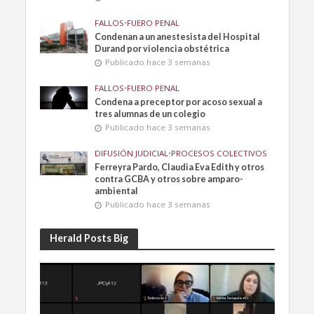
FALLOS
•
FUERO PENAL
Condenan a un anestesista del Hospital
Durand por violencia obstétrica
Publicado hace 3 semanas
FALLOS
•
FUERO PENAL
Condena a preceptor por acoso sexual a
tres alumnas de un colegio
Publicado hace 3 semanas
DIFUSIÓN JUDICIAL
•
PROCESOS COLECTIVOS
Ferreyra Pardo, Claudia Eva Edith y otros
contra GCBA y otros sobre amparo-
ambiental
Publicado hace 3 semanas
Herald Posts Big