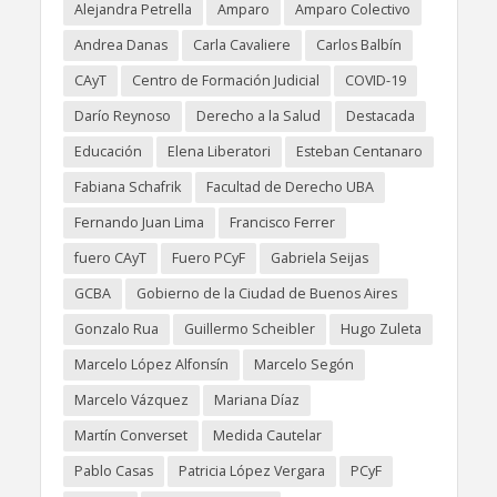
Alejandra Petrella
Amparo
Amparo Colectivo
Andrea Danas
Carla Cavaliere
Carlos Balbín
CAyT
Centro de Formación Judicial
COVID-19
Darío Reynoso
Derecho a la Salud
Destacada
Educación
Elena Liberatori
Esteban Centanaro
Fabiana Schafrik
Facultad de Derecho UBA
Fernando Juan Lima
Francisco Ferrer
fuero CAyT
Fuero PCyF
Gabriela Seijas
GCBA
Gobierno de la Ciudad de Buenos Aires
Gonzalo Rua
Guillermo Scheibler
Hugo Zuleta
Marcelo López Alfonsín
Marcelo Segón
Marcelo Vázquez
Mariana Díaz
Martín Converset
Medida Cautelar
Pablo Casas
Patricia López Vergara
PCyF