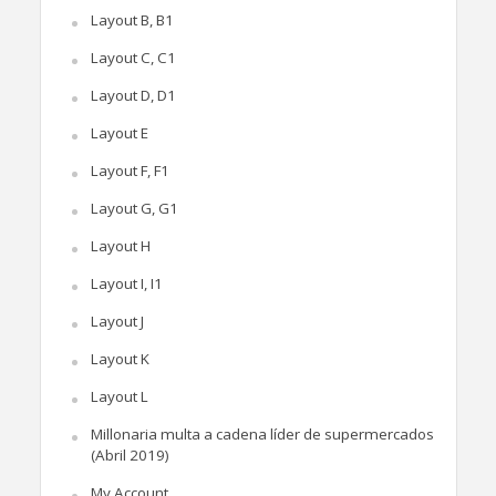
Layout B, B1
Layout C, C1
Layout D, D1
Layout E
Layout F, F1
Layout G, G1
Layout H
Layout I, I1
Layout J
Layout K
Layout L
Millonaria multa a cadena líder de supermercados
(Abril 2019)
My Account