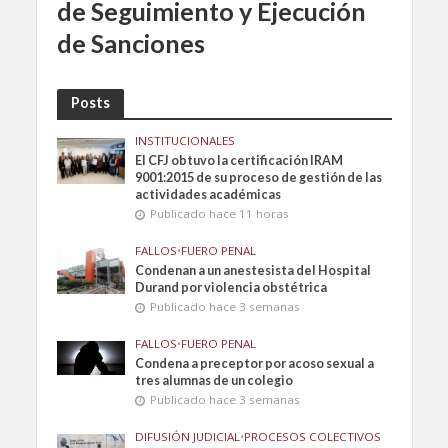
de Seguimiento y Ejecución
de Sanciones
Posts
INSTITUCIONALES
El CFJ obtuvo la certificación IRAM
9001:2015 de su proceso de gestión de las
actividades académicas
Publicado hace 11 horas
FALLOS
•
FUERO PENAL
Condenan a un anestesista del Hospital
Durand por violencia obstétrica
Publicado hace 3 semanas
FALLOS
•
FUERO PENAL
Condena a preceptor por acoso sexual a
tres alumnas de un colegio
Publicado hace 3 semanas
DIFUSIÓN JUDICIAL
•
PROCESOS COLECTIVOS