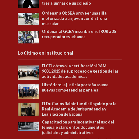
tres alumnas de un colegio
Ordenan a ObSBA proveer una silla
motorizada a un joven con distrofia
muscular
Ordenan al GCBA inscribir en el RUR a 35
recuperadores urbanos
Lo último en Institucional
El CFJ obtuvo la certificación IRAM
9001:2015 de su proceso de gestión de las
actividades académicas
Histórico: La justicia porteña asume
nuevas competencias penales
El Dr. Carlos Balbín fue distinguido por la
Real Academia de Jurisprudencia y
Legislación de España
Capacitación para Incentivar el uso del
lenguaje claro en los documentos
judiciales y administrativos