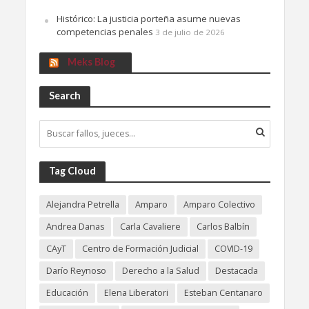
Histórico: La justicia porteña asume nuevas
competencias penales
3 de julio de 2026
Meks Blog
Search
Tag Cloud
Alejandra Petrella
Amparo
Amparo Colectivo
Andrea Danas
Carla Cavaliere
Carlos Balbín
CAyT
Centro de Formación Judicial
COVID-19
Darío Reynoso
Derecho a la Salud
Destacada
Educación
Elena Liberatori
Esteban Centanaro