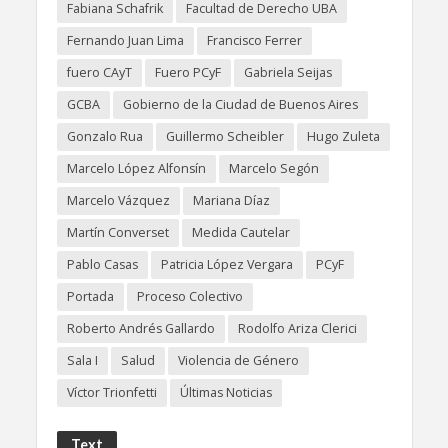
Fabiana Schafrik
Facultad de Derecho UBA
Fernando Juan Lima
Francisco Ferrer
fuero CAyT
Fuero PCyF
Gabriela Seijas
GCBA
Gobierno de la Ciudad de Buenos Aires
Gonzalo Rua
Guillermo Scheibler
Hugo Zuleta
Marcelo López Alfonsín
Marcelo Segón
Marcelo Vázquez
Mariana Díaz
Martín Converset
Medida Cautelar
Pablo Casas
Patricia López Vergara
PCyF
Portada
Proceso Colectivo
Roberto Andrés Gallardo
Rodolfo Ariza Clerici
Sala I
Salud
Violencia de Género
Víctor Trionfetti
Últimas Noticias
Text