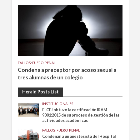
FALLOS
•
FUERO PENAL
Condena a preceptor por acoso sexual a
tres alumnas de un colegio
Herald Posts List
INSTITUCIONALES
El CFJ obtuvo la certificación IRAM
9001:2015 de su proceso de gestión de las
actividades académicas
FALLOS
•
FUERO PENAL
Condenan a un anestesista del Hospital