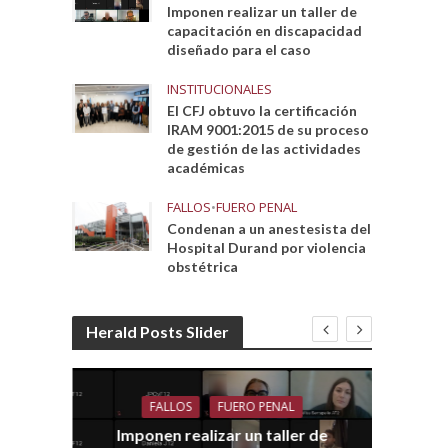
Imponen realizar un taller de
capacitación en discapacidad
diseñado para el caso
INSTITUCIONALES
El CFJ obtuvo la certificación
IRAM 9001:2015 de su proceso
de gestión de las actividades
académicas
FALLOS
•
FUERO PENAL
Condenan a un anestesista del
Hospital Durand por violencia
obstétrica
Herald Posts Slider
FALLOS
FUERO PENAL
Imponen realizar un taller de
dith
E