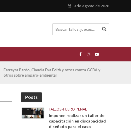
9 de agosto de 2026
Ferreyra Pardo, Claudia Eva Edith y otros contra GCBA y
ATE 
otros sobre amparo-ambiental
Posts
FALLOS
•
FUERO PENAL
Imponen realizar un taller de
capacitación en discapacidad
diseñado para el caso