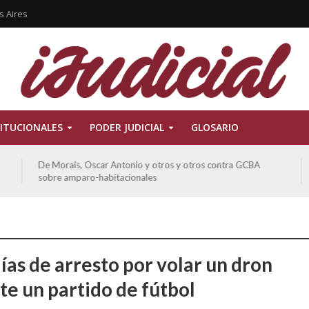
s Aires
ITUCIONALES
PODER JUDICIAL
GLOSARIO
De Morais, Oscar Antonio y otros y otros contra GCBA
sobre amparo-habitacionales
ías de arresto por volar un dron
te un partido de fútbol