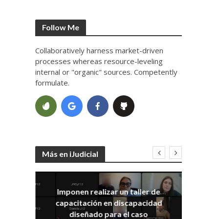
Follow Me
Collaboratively harness market-driven
processes whereas resource-leveling
internal or "organic" sources. Competently
formulate.
Más en iJudicial
Imponen realizar un taller de
E
capacitación en discapacidad
el
IRA
diseñado para el caso
ia