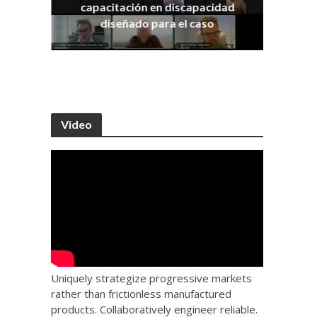
capacitación en discapacidad
os
IRA
diseñado para el caso
Video
Uniquely strategize progressive markets
rather than frictionless manufactured
products. Collaboratively engineer reliable.