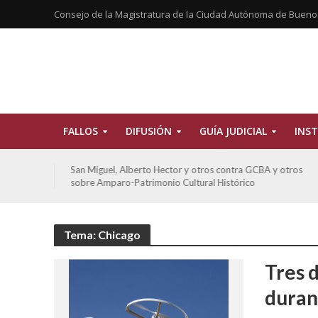
Consejo de la Magistratura de la Ciudad Autónoma de Bueno
FALLOS
DIFUSIÓN
GUÍA JUDICIAL
INST
tros
San Miguel, Alberto Hector y otros contra GCBA y otros
sobre Amparo-Patrimonio Cultural Histórico
Tema: Chicago
Tres d
duran