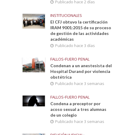
Publicado hace 2 días
INSTITUCIONALES
El CFJ obtuvo la certificación
IRAM 9001:2015 de su proceso
de gestión de las actividades
académicas
Publicado hace 3 días
FALLOS
•
FUERO PENAL
Condenan a un anestesista del
Hospital Durand por violencia
obstétrica
Publicado hace 3 semanas
FALLOS
•
FUERO PENAL
Condena a preceptor por
acoso sexual a tres alumnas
de un colegio
Publicado hace 3 semanas