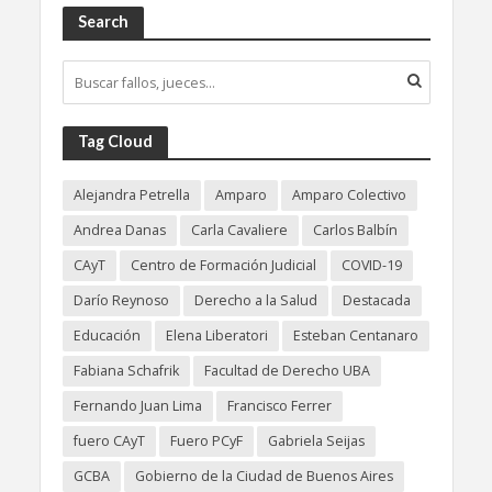
Search
Tag Cloud
Alejandra Petrella
Amparo
Amparo Colectivo
Andrea Danas
Carla Cavaliere
Carlos Balbín
CAyT
Centro de Formación Judicial
COVID-19
Darío Reynoso
Derecho a la Salud
Destacada
Educación
Elena Liberatori
Esteban Centanaro
Fabiana Schafrik
Facultad de Derecho UBA
Fernando Juan Lima
Francisco Ferrer
fuero CAyT
Fuero PCyF
Gabriela Seijas
GCBA
Gobierno de la Ciudad de Buenos Aires