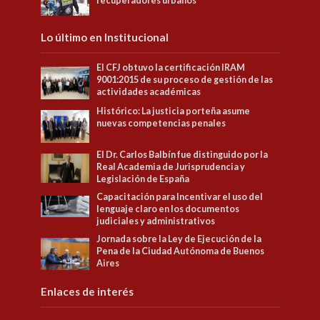
recuperadores urbanos
Lo último en Institucional
El CFJ obtuvo la certificación IRAM
9001:2015 de su proceso de gestión de las
actividades académicas
Histórico: La justicia porteña asume
nuevas competencias penales
El Dr. Carlos Balbín fue distinguido por la
Real Academia de Jurisprudencia y
Legislación de España
Capacitación para Incentivar el uso del
lenguaje claro en los documentos
judiciales y administrativos
Jornada sobre la Ley de Ejecución de la
Pena de la Ciudad Autónoma de Buenos
Aires
Enlaces de interés