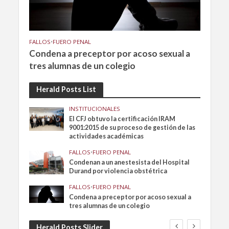
FALLOS
•
FUERO PENAL
Condena a preceptor por acoso sexual a
tres alumnas de un colegio
Herald Posts List
INSTITUCIONALES
El CFJ obtuvo la certificación IRAM
9001:2015 de su proceso de gestión de las
actividades académicas
FALLOS
•
FUERO PENAL
Condenan a un anestesista del Hospital
Durand por violencia obstétrica
FALLOS
•
FUERO PENAL
Condena a preceptor por acoso sexual a
tres alumnas de un colegio
Herald Posts Slider