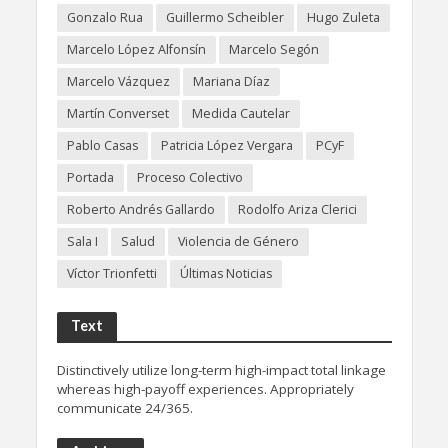
Gonzalo Rua
Guillermo Scheibler
Hugo Zuleta
Marcelo López Alfonsín
Marcelo Segón
Marcelo Vázquez
Mariana Díaz
Martín Converset
Medida Cautelar
Pablo Casas
Patricia López Vergara
PCyF
Portada
Proceso Colectivo
Roberto Andrés Gallardo
Rodolfo Ariza Clerici
Sala I
Salud
Violencia de Género
Víctor Trionfetti
Últimas Noticias
Text
Distinctively utilize long-term high-impact total linkage
whereas high-payoff experiences. Appropriately
communicate 24/365.