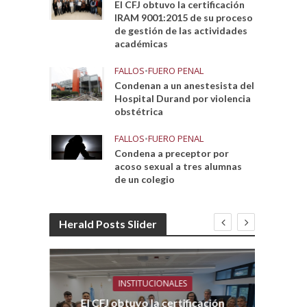
El CFJ obtuvo la certificación
IRAM 9001:2015 de su proceso
de gestión de las actividades
académicas
FALLOS
•
FUERO PENAL
Condenan a un anestesista del
Hospital Durand por violencia
obstétrica
FALLOS
•
FUERO PENAL
Condena a preceptor por
acoso sexual a tres alumnas
de un colegio
Herald Posts Slider
INSTITUCIONALES
El CFJ obtuvo la certificación