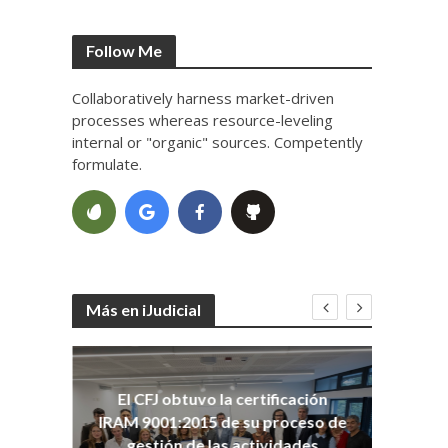
Follow Me
Collaboratively harness market-driven
processes whereas resource-leveling
internal or "organic" sources. Competently
formulate.
Más en iJudicial
oso
El CFJ obtuvo la certificación
n
Co
IRAM 9001:2015 de su proceso de
Ho
gestión de las actividades