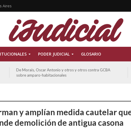
s Aires
ITUCIONALES
PODER JUDICIAL
GLOSARIO
De Morais, Oscar Antonio y otros y otros contra GCBA
sobre amparo-habitacionales
rman y amplían medida cautelar qu
nde demolición de antigua casona