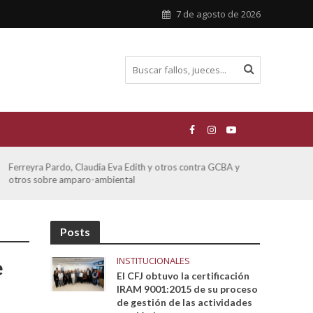
7 de agosto de 2026
Ferreyra Pardo, Claudia Eva Edith y otros contra GCBA y
ATE 
otros sobre amparo-ambiental
Posts
INSTITUCIONALES
e
El CFJ obtuvo la certificación
IRAM 9001:2015 de su proceso
de gestión de las actividades