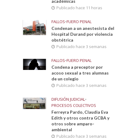
académicas
Publicado hace 11 horas
FALLOS
•
FUERO PENAL
Condenan a un anestesista del
Hospital Durand por violencia
obstétrica
Publicado hace 3 semanas
FALLOS
•
FUERO PENAL
Condena a preceptor por
acoso sexual a tres alumnas
de un colegio
Publicado hace 3 semanas
DIFUSIÓN JUDICIAL
•
PROCESOS COLECTIVOS
Ferreyra Pardo, Claudia Eva
Edith y otros contra GCBA y
otros sobre amparo-
ambiental
Publicado hace 3 semanas