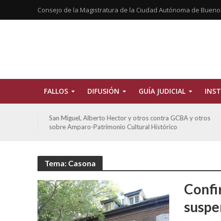
Consejo de la Magistratura de la Ciudad Autónoma de Bueno
FALLOS
DIFUSIÓN
GUÍA JUDICIAL
INST
tros
San Miguel, Alberto Hector y otros contra GCBA y otros
sobre Amparo-Patrimonio Cultural Histórico
Tema: Casona
Confi
suspe