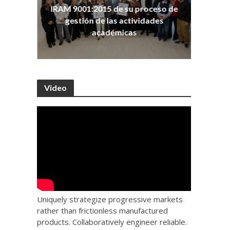
ña
Co
IRAM 9001:2015 de su proceso de
as
Ho
gestión de las actividades
académicas
Video
Uniquely strategize progressive markets
rather than frictionless manufactured
products. Collaboratively engineer reliable.