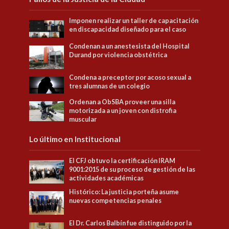
Imponen realizar un taller de capacitación
en discapacidad diseñado para el caso
Condenan a un anestesista del Hospital
Durand por violencia obstétrica
Condena a preceptor por acoso sexual a
tres alumnas de un colegio
Ordenan a ObSBA proveer una silla
motorizada a un joven con distrofia
muscular
Lo último en Institucional
El CFJ obtuvo la certificación IRAM
9001:2015 de su proceso de gestión de las
actividades académicas
Histórico: La justicia porteña asume
nuevas competencias penales
El Dr. Carlos Balbín fue distinguido por la