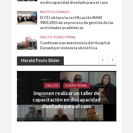
en discapacidad diseñado para el caso
INSTITUCIONALES
El CFJ obtuvo la certificación IRAM
9001:2015 de su proceso de gestión de las
actividades académicas
FALLOS
•
FUERO PENAL
Condenan a un anestesista del Hospital
Durand por violencia obstétrica
Herald Posts Slider
FALLOS
FUERO PENAL
Imponen realizar un taller de
capacitación en discapacidad
diseñado para el caso