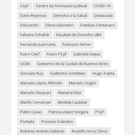
CAyT
Centro de Formación Judicial
COVID-19
Darío Reynoso
Derecho a la Salud
Destacada
Educación
Elena Liberatori
Esteban Centanaro
Fabiana Schafrik
Facultad de Derecho UBA
Fernando Juan Lima
Francisco Ferrer
fuero CAyT
Fuero PCyF
Gabriela Seijas
GCBA
Gobierno de la Ciudad de Buenos Aires
Gonzalo Rua
Guillermo Scheibler
Hugo Zuleta
Marcelo López Alfonsín
Marcelo Segón
Marcelo Vázquez
Mariana Díaz
Martín Converset
Medida Cautelar
Pablo Casas
Patricia López Vergara
PCyF
Portada
Proceso Colectivo
Roberto Andrés Gallardo
Rodolfo Ariza Clerici