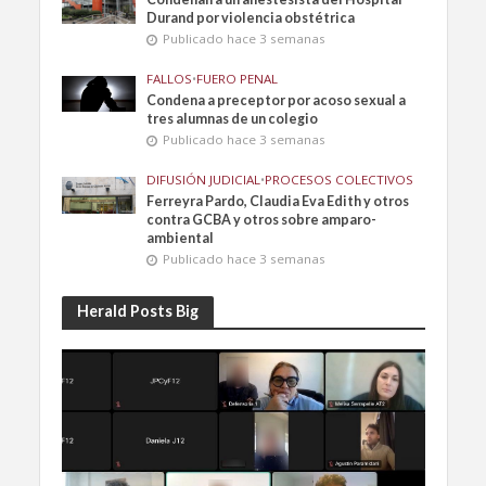
Durand por violencia obstétrica
Publicado hace 3 semanas
FALLOS
•
FUERO PENAL
Condena a preceptor por acoso sexual a
tres alumnas de un colegio
Publicado hace 3 semanas
DIFUSIÓN JUDICIAL
•
PROCESOS COLECTIVOS
Ferreyra Pardo, Claudia Eva Edith y otros
contra GCBA y otros sobre amparo-
ambiental
Publicado hace 3 semanas
Herald Posts Big