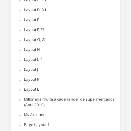
Layout D, D1
Layout E
Layout F, F1
Layout G, G1
Layout H
Layout I, I1
Layout J
Layout K
Layout L
Millonaria multa a cadena líder de supermercados
(Abril 2019)
My Account
Page Layout 1