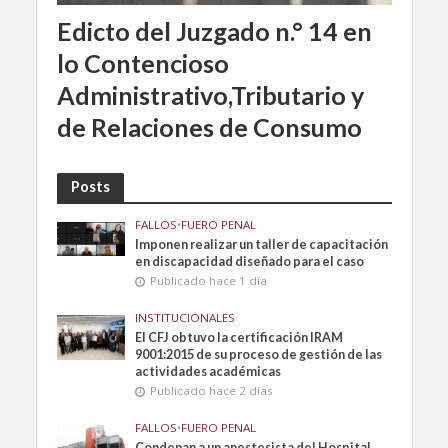
Edicto del Juzgado n.° 14 en
lo Contencioso
Administrativo,Tributario y
de Relaciones de Consumo
Posts
FALLOS
•
FUERO PENAL
Imponen realizar un taller de capacitación
en discapacidad diseñado para el caso
Publicado hace 1 día
INSTITUCIONALES
El CFJ obtuvo la certificación IRAM
9001:2015 de su proceso de gestión de las
actividades académicas
Publicado hace 2 días
FALLOS
•
FUERO PENAL
Condenan a un anestesista del Hospital