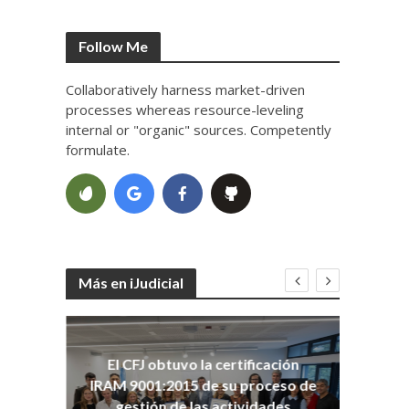
Follow Me
Collaboratively harness market-driven
processes whereas resource-leveling
internal or "organic" sources. Competently
formulate.
Más en iJudicial
oso
El CFJ obtuvo la certificación
n
Co
IRAM 9001:2015 de su proceso de
Ho
gestión de las actividades