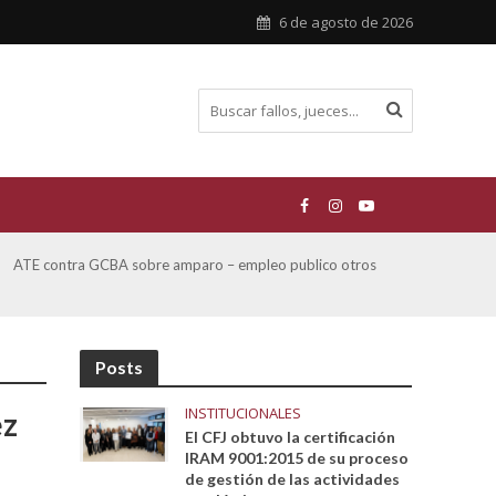
6 de agosto de 2026
ATE contra GCBA sobre amparo – empleo publico otros
San M
sobre
Posts
INSTITUCIONALES
ez
El CFJ obtuvo la certificación
IRAM 9001:2015 de su proceso
de gestión de las actividades