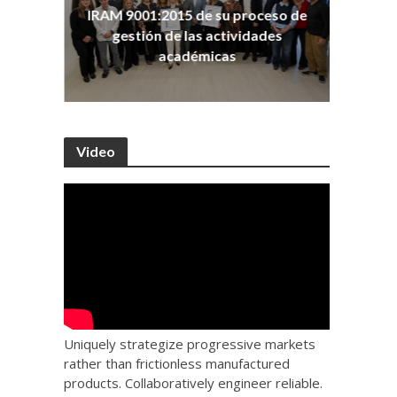
ña
Co
IRAM 9001:2015 de su proceso de
as
Ho
gestión de las actividades
académicas
Video
Uniquely strategize progressive markets
rather than frictionless manufactured
products. Collaboratively engineer reliable.