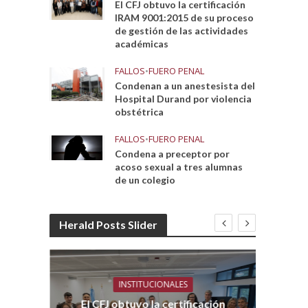
El CFJ obtuvo la certificación
IRAM 9001:2015 de su proceso
de gestión de las actividades
académicas
FALLOS
•
FUERO PENAL
Condenan a un anestesista del
Hospital Durand por violencia
obstétrica
FALLOS
•
FUERO PENAL
Condena a preceptor por
acoso sexual a tres alumnas
de un colegio
Herald Posts Slider
INSTITUCIONALES
El CFJ obtuvo la certificación