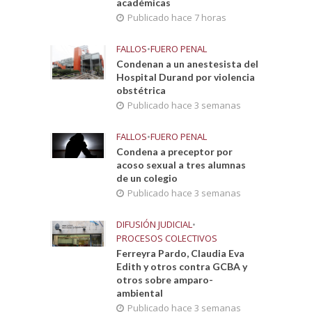
académicas
Publicado hace 7 horas
FALLOS
•
FUERO PENAL
Condenan a un anestesista del
Hospital Durand por violencia
obstétrica
Publicado hace 3 semanas
FALLOS
•
FUERO PENAL
Condena a preceptor por
acoso sexual a tres alumnas
de un colegio
Publicado hace 3 semanas
DIFUSIÓN JUDICIAL
•
PROCESOS COLECTIVOS
Ferreyra Pardo, Claudia Eva
Edith y otros contra GCBA y
otros sobre amparo-
ambiental
Publicado hace 3 semanas