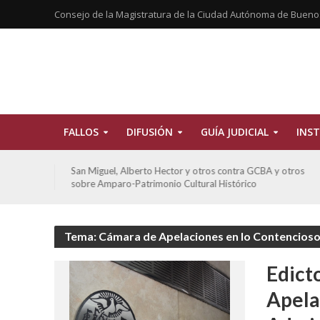
Consejo de la Magistratura de la Ciudad Autónoma de Bueno
FALLOS
DIFUSIÓN
GUÍA JUDICIAL
INST
tros
San Miguel, Alberto Hector y otros contra GCBA y otros
sobre Amparo-Patrimonio Cultural Histórico
Tema: Cámara de Apelaciones en lo Contencioso
Edicto
Apela