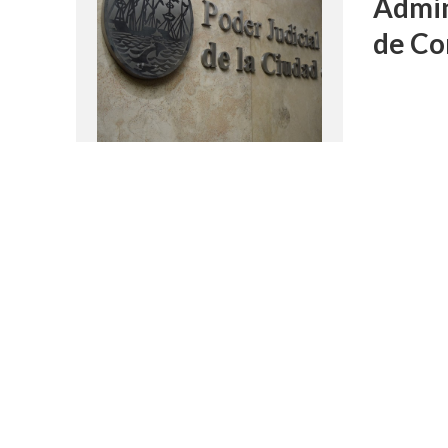
Admin
de C