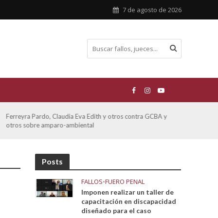
7 de agosto de 2026
Ferreyra Pardo, Claudia Eva Edith y otros contra GCBA y
ATE 
otros sobre amparo-ambiental
Posts
FALLOS
•
FUERO PENAL
Imponen realizar un taller de
capacitación en discapacidad
diseñado para el caso