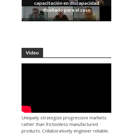
capacitación en discapacidad
os
IRA
diseñado para el caso
Video
Uniquely strategize progressive markets
rather than frictionless manufactured
products. Collaboratively engineer reliable.