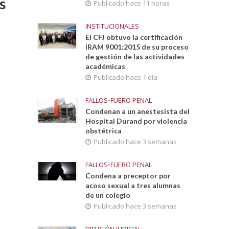
s
Publicado hace 11 horas
INSTITUCIONALES
El CFJ obtuvo la certificación
IRAM 9001:2015 de su proceso
de gestión de las actividades
académicas
Publicado hace 1 día
FALLOS
•
FUERO PENAL
Condenan a un anestesista del
Hospital Durand por violencia
obstétrica
Publicado hace 3 semanas
FALLOS
•
FUERO PENAL
Condena a preceptor por
acoso sexual a tres alumnas
de un colegio
Publicado hace 3 semanas