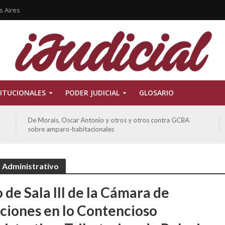
s Aires
ITUCIONALES
PODER JUDICIAL
GLOSARIO
De Morais, Oscar Antonio y otros y otros contra GCBA
sobre amparo-habitacionales
 Administrativo
 de Sala III de la Cámara de
ciones en lo Contencioso