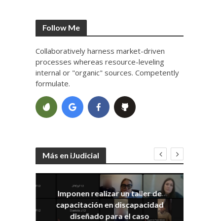
Follow Me
Collaboratively harness market-driven
processes whereas resource-leveling
internal or "organic" sources. Competently
formulate.
Más en iJudicial
Imponen realizar un taller de
E
capacitación en discapacidad
el
IRA
diseñado para el caso
ia