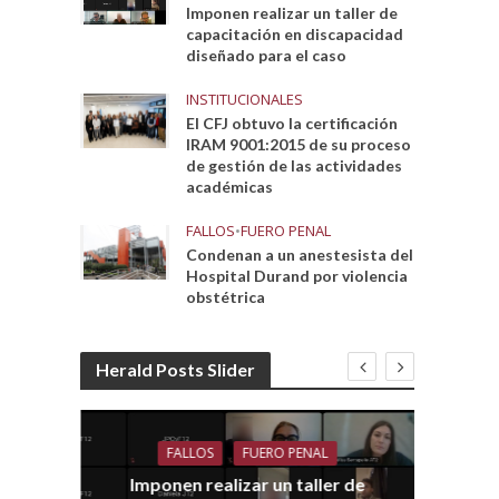
Imponen realizar un taller de
capacitación en discapacidad
diseñado para el caso
INSTITUCIONALES
El CFJ obtuvo la certificación
IRAM 9001:2015 de su proceso
de gestión de las actividades
académicas
FALLOS
•
FUERO PENAL
Condenan a un anestesista del
Hospital Durand por violencia
obstétrica
Herald Posts Slider
FALLOS
FUERO PENAL
Imponen realizar un taller de
dith
E