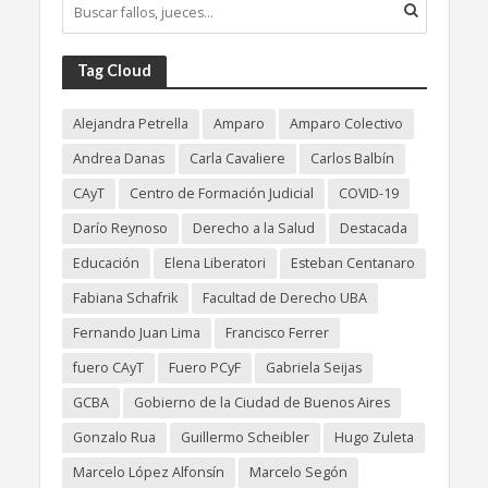
Tag Cloud
Alejandra Petrella
Amparo
Amparo Colectivo
Andrea Danas
Carla Cavaliere
Carlos Balbín
CAyT
Centro de Formación Judicial
COVID-19
Darío Reynoso
Derecho a la Salud
Destacada
Educación
Elena Liberatori
Esteban Centanaro
Fabiana Schafrik
Facultad de Derecho UBA
Fernando Juan Lima
Francisco Ferrer
fuero CAyT
Fuero PCyF
Gabriela Seijas
GCBA
Gobierno de la Ciudad de Buenos Aires
Gonzalo Rua
Guillermo Scheibler
Hugo Zuleta
Marcelo López Alfonsín
Marcelo Segón