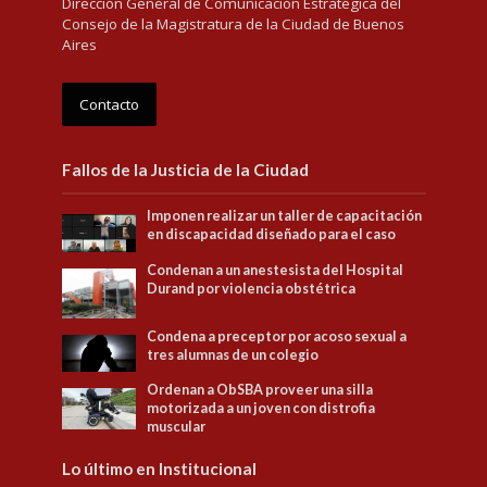
Dirección General de Comunicación Estratégica del
Consejo de la Magistratura de la Ciudad de Buenos
Aires
Contacto
Fallos de la Justicia de la Ciudad
Imponen realizar un taller de capacitación
en discapacidad diseñado para el caso
Condenan a un anestesista del Hospital
Durand por violencia obstétrica
Condena a preceptor por acoso sexual a
tres alumnas de un colegio
Ordenan a ObSBA proveer una silla
motorizada a un joven con distrofia
muscular
Lo último en Institucional