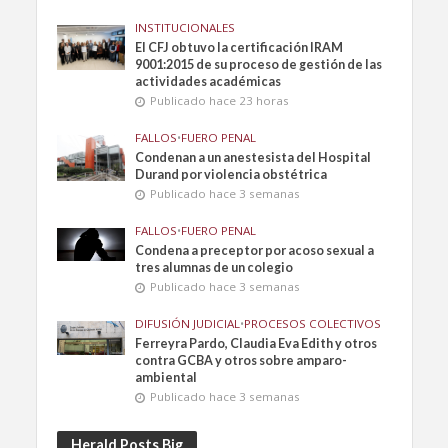
INSTITUCIONALES
El CFJ obtuvo la certificación IRAM
9001:2015 de su proceso de gestión de las
actividades académicas
Publicado hace 23 horas
FALLOS
•
FUERO PENAL
Condenan a un anestesista del Hospital
Durand por violencia obstétrica
Publicado hace 3 semanas
FALLOS
•
FUERO PENAL
Condena a preceptor por acoso sexual a
tres alumnas de un colegio
Publicado hace 3 semanas
DIFUSIÓN JUDICIAL
•
PROCESOS COLECTIVOS
Ferreyra Pardo, Claudia Eva Edith y otros
contra GCBA y otros sobre amparo-
ambiental
Publicado hace 3 semanas
Herald Posts Big