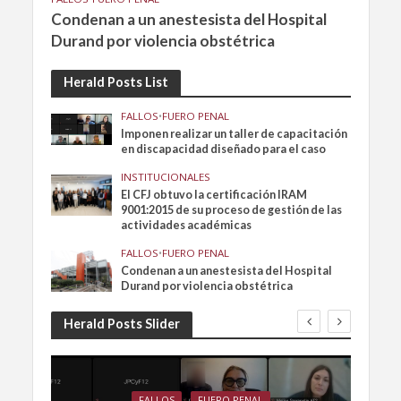
Condenan a un anestesista del Hospital
Durand por violencia obstétrica
Herald Posts List
FALLOS
•
FUERO PENAL
Imponen realizar un taller de capacitación
en discapacidad diseñado para el caso
INSTITUCIONALES
El CFJ obtuvo la certificación IRAM
9001:2015 de su proceso de gestión de las
actividades académicas
FALLOS
•
FUERO PENAL
Condenan a un anestesista del Hospital
Durand por violencia obstétrica
Herald Posts Slider
FALLOS
FUERO PENAL