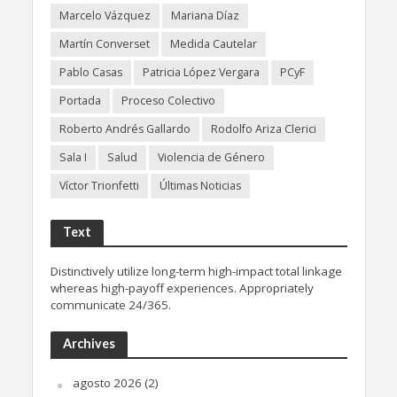
Marcelo Vázquez
Mariana Díaz
Martín Converset
Medida Cautelar
Pablo Casas
Patricia López Vergara
PCyF
Portada
Proceso Colectivo
Roberto Andrés Gallardo
Rodolfo Ariza Clerici
Sala I
Salud
Violencia de Género
Víctor Trionfetti
Últimas Noticias
Text
Distinctively utilize long-term high-impact total linkage
whereas high-payoff experiences. Appropriately
communicate 24/365.
Archives
agosto 2026
(2)