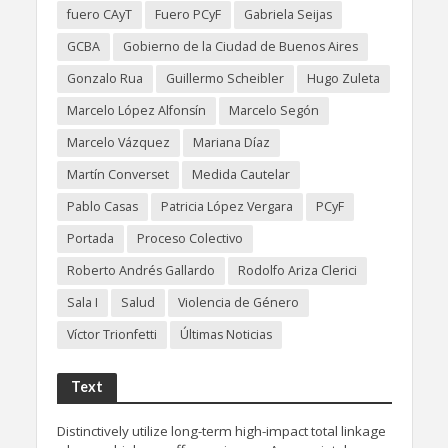
fuero CAyT
Fuero PCyF
Gabriela Seijas
GCBA
Gobierno de la Ciudad de Buenos Aires
Gonzalo Rua
Guillermo Scheibler
Hugo Zuleta
Marcelo López Alfonsín
Marcelo Segón
Marcelo Vázquez
Mariana Díaz
Martín Converset
Medida Cautelar
Pablo Casas
Patricia López Vergara
PCyF
Portada
Proceso Colectivo
Roberto Andrés Gallardo
Rodolfo Ariza Clerici
Sala I
Salud
Violencia de Género
Víctor Trionfetti
Últimas Noticias
Text
Distinctively utilize long-term high-impact total linkage