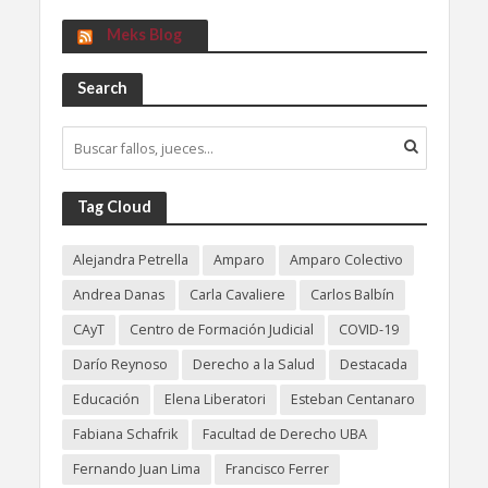
Meks Blog
Search
Tag Cloud
Alejandra Petrella
Amparo
Amparo Colectivo
Andrea Danas
Carla Cavaliere
Carlos Balbín
CAyT
Centro de Formación Judicial
COVID-19
Darío Reynoso
Derecho a la Salud
Destacada
Educación
Elena Liberatori
Esteban Centanaro
Fabiana Schafrik
Facultad de Derecho UBA
Fernando Juan Lima
Francisco Ferrer