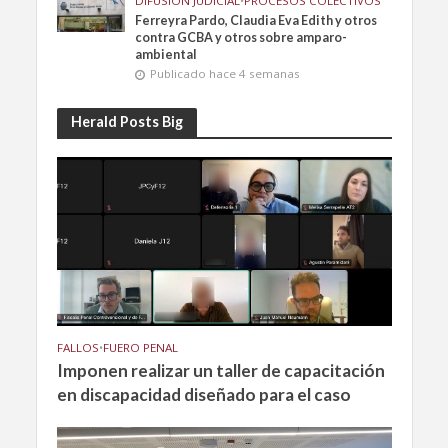
DIFUSIÓN JUDICIAL
•
PROCESOS COLECTIVOS
Ferreyra Pardo, Claudia Eva Edith y otros
contra GCBA y otros sobre amparo-
ambiental
Publicado hace 4 semanas
Herald Posts Big
FALLOS
•
FUERO PENAL
Imponen realizar un taller de capacitación
en discapacidad diseñado para el caso