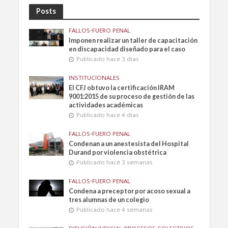
Posts
FALLOS
•
FUERO PENAL
Imponen realizar un taller de capacitación
en discapacidad diseñado para el caso
Publicado hace 3 días
INSTITUCIONALES
El CFJ obtuvo la certificación IRAM
9001:2015 de su proceso de gestión de las
actividades académicas
Publicado hace 4 días
FALLOS
•
FUERO PENAL
Condenan a un anestesista del Hospital
Durand por violencia obstétrica
Publicado hace 3 semanas
FALLOS
•
FUERO PENAL
Condena a preceptor por acoso sexual a
tres alumnas de un colegio
Publicado hace 4 semanas