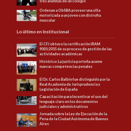
tres alumnas de un colegio
Ordenan a ObSBA proveer una silla
motorizada a un joven con distrofia
muscular
Lo último en Institucional
El CFJ obtuvo la certificación IRAM
9001:2015 de su proceso de gestión de las
actividades académicas
Histórico: La justicia porteña asume
nuevas competencias penales
El Dr. Carlos Balbín fue distinguido por la
Real Academia de Jurisprudencia y
Legislación de España
Capacitación para Incentivar el uso del
lenguaje claro en los documentos
judiciales y administrativos
Jornada sobre la Ley de Ejecución de la
Pena de la Ciudad Autónoma de Buenos
Aires