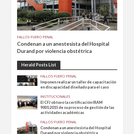
FALLOS
•
FUERO PENAL
Condenan a un anestesista del Hospital
Durand por violencia obstétrica
Herald Posts List
FALLOS
•
FUERO PENAL
Imponen realizar un taller de capacitación
en discapacidad diseñado para el caso
INSTITUCIONALES
El CFJ obtuvo la certificación IRAM
9001:2015 de su proceso de gestión de las
actividades académicas
FALLOS
•
FUERO PENAL
Condenan a un anestesista del Hospital
Durand por violencia obstétrica