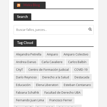
Meks Blog
Search
Tag Cloud
Alejandra Petrella
Amparo
Amparo Colectivo
Andrea Danas
Carla Cavaliere
Carlos Balbín
CAyT
Centro de Formación Judicial
COVID-19
Darío Reynoso
Derecho a la Salud
Destacada
Educación
Elena Liberatori
Esteban Centanaro
Fabiana Schafrik
Facultad de Derecho UBA
Fernando Juan Lima
Francisco Ferrer