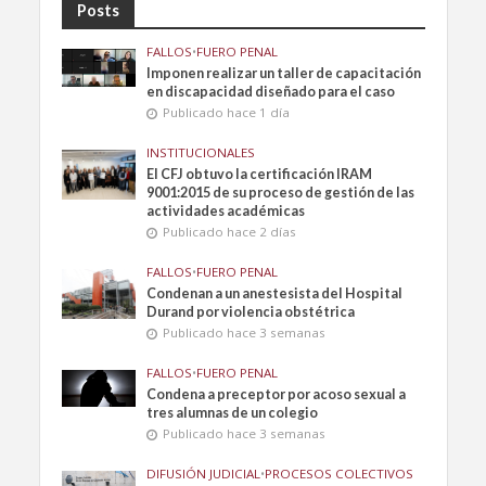
Posts
FALLOS
•
FUERO PENAL
Imponen realizar un taller de capacitación
en discapacidad diseñado para el caso
Publicado hace 1 día
INSTITUCIONALES
El CFJ obtuvo la certificación IRAM
9001:2015 de su proceso de gestión de las
actividades académicas
Publicado hace 2 días
FALLOS
•
FUERO PENAL
Condenan a un anestesista del Hospital
Durand por violencia obstétrica
Publicado hace 3 semanas
FALLOS
•
FUERO PENAL
Condena a preceptor por acoso sexual a
tres alumnas de un colegio
Publicado hace 3 semanas
DIFUSIÓN JUDICIAL
•
PROCESOS COLECTIVOS