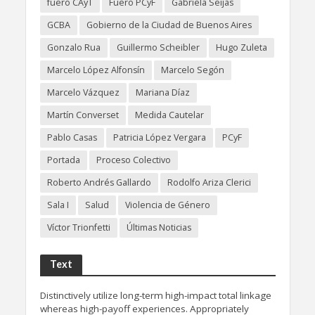
fuero CAyT
Fuero PCyF
Gabriela Seijas
GCBA
Gobierno de la Ciudad de Buenos Aires
Gonzalo Rua
Guillermo Scheibler
Hugo Zuleta
Marcelo López Alfonsín
Marcelo Segón
Marcelo Vázquez
Mariana Díaz
Martín Converset
Medida Cautelar
Pablo Casas
Patricia López Vergara
PCyF
Portada
Proceso Colectivo
Roberto Andrés Gallardo
Rodolfo Ariza Clerici
Sala I
Salud
Violencia de Género
Víctor Trionfetti
Últimas Noticias
Text
Distinctively utilize long-term high-impact total linkage
whereas high-payoff experiences. Appropriately