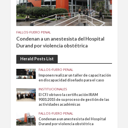
FALLOS
•
FUERO PENAL
Condenan a un anestesista del Hospital
Durand por violencia obstétrica
Herald Posts List
FALLOS
•
FUERO PENAL
Imponen realizar un taller de capacitación
en discapacidad diseñado para el caso
INSTITUCIONALES
El CFJ obtuvo la certificación IRAM
9001:2015 de su proceso de gestión de las
actividades académicas
FALLOS
•
FUERO PENAL
Condenan a un anestesista del Hospital
Durand por violencia obstétrica