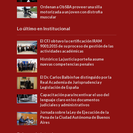
Ordenan a ObSBA proveer una silla
motorizada a un joven con distrofia
muscular
Lo último en Institucional
El CFJ obtuvo la certificación IRAM
9001:2015 de su proceso de gestión de las
actividades académicas
Histórico: La justicia porteña asume
nuevas competencias penales
El Dr. Carlos Balbín fue distinguido por la
Real Academia de Jurisprudencia y
Legislación de España
Capacitación para Incentivar el uso del
lenguaje claro en los documentos
judiciales y administrativos
Jornada sobre la Ley de Ejecución de la
Pena de la Ciudad Autónoma de Buenos
Aires