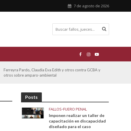
7 de agosto de 2026
Ferreyra Pardo, Claudia Eva Edith y otros contra GCBA y
ATE 
otros sobre amparo-ambiental
Posts
FALLOS
•
FUERO PENAL
Imponen realizar un taller de
capacitación en discapacidad
diseñado para el caso