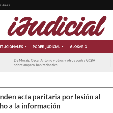
s Aires
ITUCIONALES
PODER JUDICIAL
GLOSARIO
De Morais, Oscar Antonio y otros y otros contra GCBA
sobre amparo-habitacionales
den acta paritaria por lesión al
ho a la información