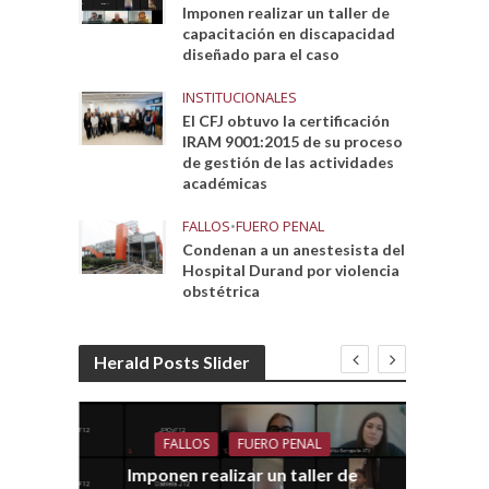
Imponen realizar un taller de
capacitación en discapacidad
diseñado para el caso
INSTITUCIONALES
El CFJ obtuvo la certificación
IRAM 9001:2015 de su proceso
de gestión de las actividades
académicas
FALLOS
•
FUERO PENAL
Condenan a un anestesista del
Hospital Durand por violencia
obstétrica
Herald Posts Slider
FALLOS
FUERO PENAL
Imponen realizar un taller de
dith
E