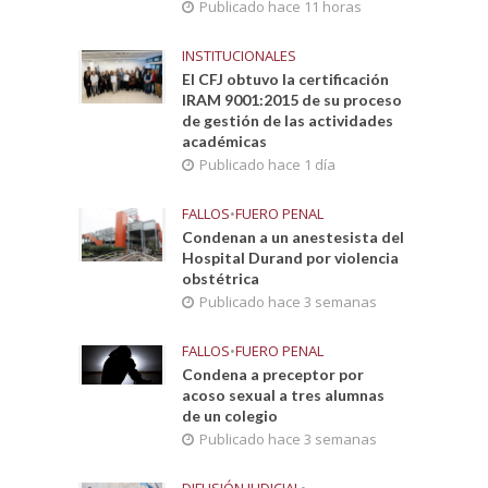
Publicado hace 11 horas
INSTITUCIONALES
El CFJ obtuvo la certificación
IRAM 9001:2015 de su proceso
de gestión de las actividades
académicas
Publicado hace 1 día
FALLOS
•
FUERO PENAL
Condenan a un anestesista del
Hospital Durand por violencia
obstétrica
Publicado hace 3 semanas
FALLOS
•
FUERO PENAL
Condena a preceptor por
acoso sexual a tres alumnas
de un colegio
Publicado hace 3 semanas