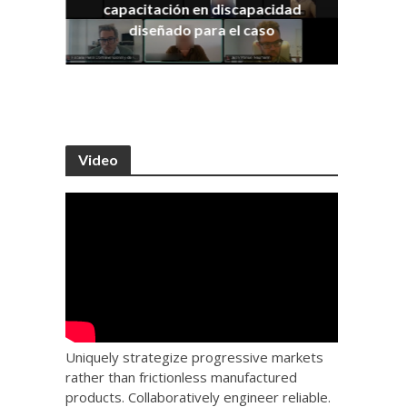
capacitación en discapacidad
os
IRA
diseñado para el caso
Video
Uniquely strategize progressive markets
rather than frictionless manufactured
products. Collaboratively engineer reliable.