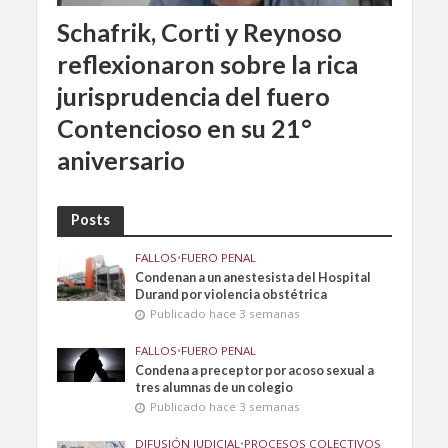
Schafrik, Corti y Reynoso
reflexionaron sobre la rica
jurisprudencia del fuero
Contencioso en su 21°
aniversario
Posts
FALLOS
•
FUERO PENAL
Condenan a un anestesista del Hospital
Durand por violencia obstétrica
Publicado hace 3 semanas
FALLOS
•
FUERO PENAL
Condena a preceptor por acoso sexual a
tres alumnas de un colegio
Publicado hace 3 semanas
DIFUSIÓN JUDICIAL
•
PROCESOS COLECTIVOS