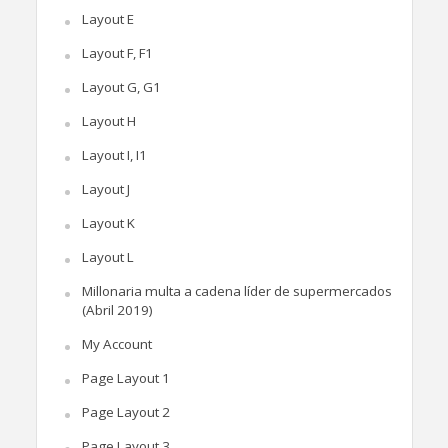
Layout E
Layout F, F1
Layout G, G1
Layout H
Layout I, I1
Layout J
Layout K
Layout L
Millonaria multa a cadena líder de supermercados
(Abril 2019)
My Account
Page Layout 1
Page Layout 2
Page Layout 3