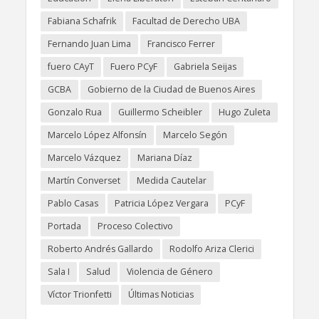
Fabiana Schafrik
Facultad de Derecho UBA
Fernando Juan Lima
Francisco Ferrer
fuero CAyT
Fuero PCyF
Gabriela Seijas
GCBA
Gobierno de la Ciudad de Buenos Aires
Gonzalo Rua
Guillermo Scheibler
Hugo Zuleta
Marcelo López Alfonsín
Marcelo Segón
Marcelo Vázquez
Mariana Díaz
Martín Converset
Medida Cautelar
Pablo Casas
Patricia López Vergara
PCyF
Portada
Proceso Colectivo
Roberto Andrés Gallardo
Rodolfo Ariza Clerici
Sala I
Salud
Violencia de Género
Víctor Trionfetti
Últimas Noticias