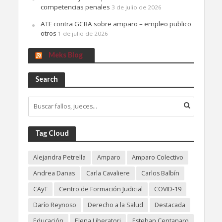
competencias penales
3 de julio de 2026
ATE contra GCBA sobre amparo – empleo publico
otros
1 de julio de 2026
Meks Blog
Search
Tag Cloud
Alejandra Petrella
Amparo
Amparo Colectivo
Andrea Danas
Carla Cavaliere
Carlos Balbín
CAyT
Centro de Formación Judicial
COVID-19
Darío Reynoso
Derecho a la Salud
Destacada
Educación
Elena Liberatori
Esteban Centanaro