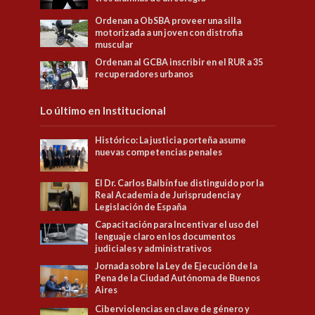
Ordenan a ObSBA proveer una silla
motorizada a un joven con distrofia
muscular
Ordenan al GCBA inscribir en el RUR a 35
recuperadores urbanos
Lo último en Institucional
Histórico: La justicia porteña asume
nuevas competencias penales
El Dr. Carlos Balbín fue distinguido por la
Real Academia de Jurisprudencia y
Legislación de España
Capacitación para Incentivar el uso del
lenguaje claro en los documentos
judiciales y administrativos
Jornada sobre la Ley de Ejecución de la
Pena de la Ciudad Autónoma de Buenos
Aires
Ciberviolencias en clave de género y