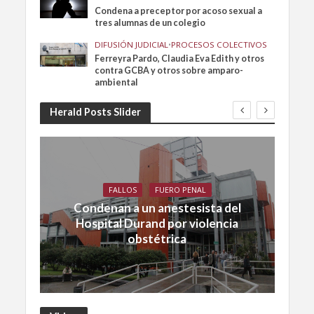
Condena a preceptor por acoso sexual a
tres alumnas de un colegio
DIFUSIÓN JUDICIAL
•
PROCESOS COLECTIVOS
Ferreyra Pardo, Claudia Eva Edith y otros
contra GCBA y otros sobre amparo-
ambiental
Herald Posts Slider
FALLOS
FUERO PENAL
Condenan a un anestesista del
Hospital Durand por violencia
obstétrica