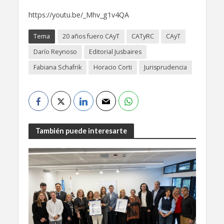
https://youtu.be/_Mhv_g1v4QA
Tema
20 años fuero CAyT
CATyRC
CAyT
Darío Reynoso
Editorial Jusbaires
Fabiana Schafrik
Horacio Corti
Jurisprudencia
También puede interesarte