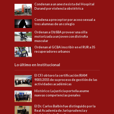
Condenan a un anestesista del Hospital
Durand por violencia obstétrica
Condena a preceptor por acoso sexual a
tres alumnas de un colegio
Ordenan a ObSBA proveer una silla
motorizada a un joven con distrofia
muscular
Ordenan al GCBA inscribir en el RUR a 35
recuperadores urbanos
Lo último en Institucional
El CFJ obtuvo la certificación IRAM
9001:2015 de su proceso de gestión de las
actividades académicas
Histórico: La justicia porteña asume
nuevas competencias penales
El Dr. Carlos Balbín fue distinguido por la
Real Academia de Jurisprudencia y