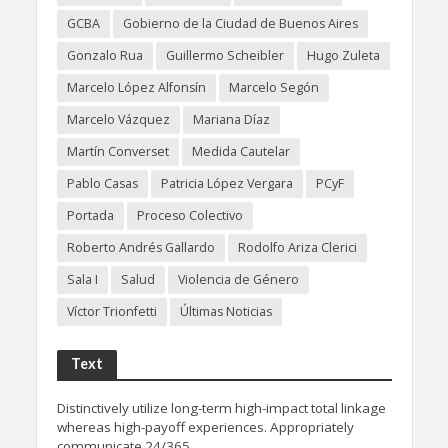
GCBA
Gobierno de la Ciudad de Buenos Aires
Gonzalo Rua
Guillermo Scheibler
Hugo Zuleta
Marcelo López Alfonsín
Marcelo Segón
Marcelo Vázquez
Mariana Díaz
Martín Converset
Medida Cautelar
Pablo Casas
Patricia López Vergara
PCyF
Portada
Proceso Colectivo
Roberto Andrés Gallardo
Rodolfo Ariza Clerici
Sala I
Salud
Violencia de Género
Víctor Trionfetti
Últimas Noticias
Text
Distinctively utilize long-term high-impact total linkage
whereas high-payoff experiences. Appropriately
communicate 24/365.