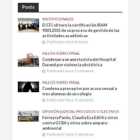
Posts
INSTITUCIONALES
El CFJ obtuvo la certificación IRAM
9001:2015 de su proceso de gestión de las
actividades académicas
Publicado hace 8 horas
FALLOS
•
FUERO PENAL
Condenan a un anestesista del Hospital
Durand por violencia obstétrica
Publicado hace 3 semanas
FALLOS
•
FUERO PENAL
Condena a preceptor por acoso sexual a
tres alumnas de un colegio
Publicado hace 3 semanas
DIFUSIÓN JUDICIAL
•
PROCESOS COLECTIVOS
Ferreyra Pardo, Claudia Eva Edith y otros
contra GCBA y otros sobre amparo-
ambiental
Publicado hace 3 semanas