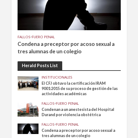
FALLOS
•
FUERO PENAL
Condena a preceptor por acoso sexual a
tres alumnas de un colegio
Herald Posts List
INSTITUCIONALES
El CFJ obtuvo la certificación IRAM
9001:2015 de su proceso de gestión de las
actividades académicas
FALLOS
•
FUERO PENAL
Condenan a un anestesista del Hospital
Durand por violencia obstétrica
FALLOS
•
FUERO PENAL
Condena a preceptor por acoso sexual a
tres alumnas de un colegio