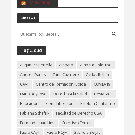
Meks Blog
Search
Tag Cloud
Alejandra Petrella
Amparo
Amparo Colectivo
Andrea Danas
Carla Cavaliere
Carlos Balbín
CAyT
Centro de Formación Judicial
COVID-19
Darío Reynoso
Derecho a la Salud
Destacada
Educación
Elena Liberatori
Esteban Centanaro
Fabiana Schafrik
Facultad de Derecho UBA
Fernando Juan Lima
Francisco Ferrer
fuero CAyT
Fuero PCyF
Gabriela Seijas