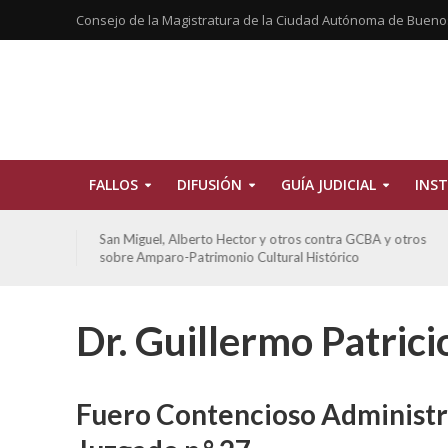
Consejo de la Magistratura de la Ciudad Autónoma de Bueno
FALLOS
DIFUSIÓN
GUÍA JUDICIAL
INST
tros
San Miguel, Alberto Hector y otros contra GCBA y otros
sobre Amparo-Patrimonio Cultural Histórico
Dr. Guillermo Patric
Fuero Contencioso Administra
El CFJ obt
IRAM 9001:2