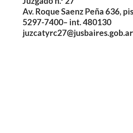
Juzgado n.° 27
gestión 
Av. Roque Saenz Peña 636, pis
a
5297-7400– int. 480130
Publi
juzcatyrc27@jusbaires.gob.ar