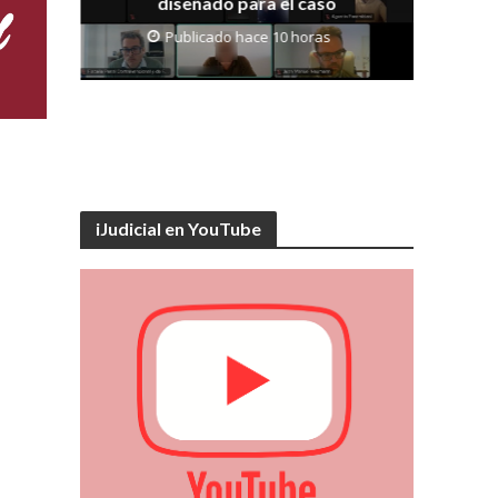
diseñado para el caso
ia
Publicado hace 10 horas
iJudicial en YouTube