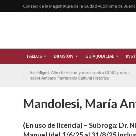
Consejo de la Magistratura de la Ciudad Autónoma de Bueno
FALLOS
DIFUSIÓN
GUÍA JUDICIAL
INST
tros
San Miguel, Alberto Hector y otros contra GCBA y otros
sobre Amparo-Patrimonio Cultural Histórico
Mandolesi, María An
(En uso
de licencia) – Subroga: Dr
El CFJ obt
Manuel (del 1/6/25 al 31/8/25 inclus
IRAM 9001:2