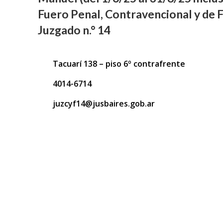
gestión 
Fuero Penal, Contravencional y de F
a
Juzgado n.° 14
Publi
Tacuarí 138 – piso 6º contrafrente
4014-6714
juzcyf14@jusbaires.gob.ar