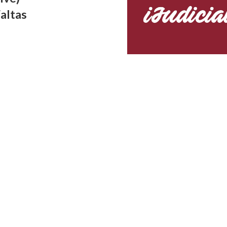
Hospital Durand por violenc
de las actividades
altas
obstétrica
cadémicas
Publicado hace 3 semanas
cado hace 1 día