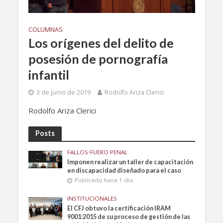
COLUMNAS
Los orígenes del delito de
posesión de pornografía
infantil
3 de junio de 2019
Rodolfo Ariza Clerici
Rodolfo Ariza Clerici
Posts
FALLOS
•
FUERO PENAL
Imponen realizar un taller de capacitación
en discapacidad diseñado para el caso
Publicado hace 1 día
INSTITUCIONALES
El CFJ obtuvo la certificación IRAM
9001:2015 de su proceso de gestión de las