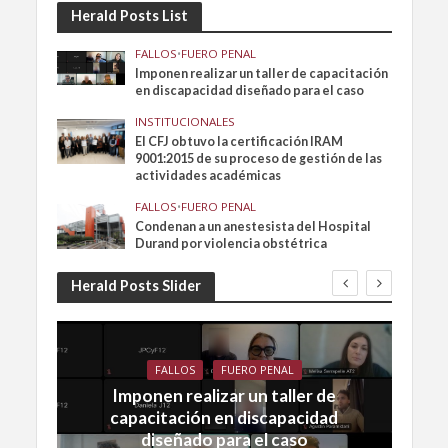
Herald Posts List
FALLOS
•
FUERO PENAL
Imponen realizar un taller de capacitación
en discapacidad diseñado para el caso
INSTITUCIONALES
El CFJ obtuvo la certificación IRAM
9001:2015 de su proceso de gestión de las
actividades académicas
FALLOS
•
FUERO PENAL
Condenan a un anestesista del Hospital
Durand por violencia obstétrica
Herald Posts Slider
FALLOS
FUERO PENAL
Imponen realizar un taller de
capacitación en discapacidad
diseñado para el caso