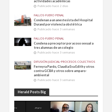
actividades académicas
Publicado hace 2 días
FALLOS
•
FUERO PENAL
Condenan a un anestesista del Hospital
Durand por violencia obstétrica
Publicado hace 3 semanas
FALLOS
•
FUERO PENAL
Condena a preceptor por acoso sexual a
tres alumnas de un colegio
Publicado hace 3 semanas
DIFUSIÓN JUDICIAL
•
PROCESOS COLECTIVOS
Ferreyra Pardo, Claudia Eva Edith y otros
contra GCBA y otros sobre amparo-
ambiental
Publicado hace 3 semanas
Herald Posts Big