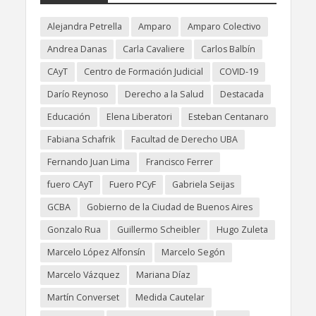
Alejandra Petrella
Amparo
Amparo Colectivo
Andrea Danas
Carla Cavaliere
Carlos Balbín
CAyT
Centro de Formación Judicial
COVID-19
Darío Reynoso
Derecho a la Salud
Destacada
Educación
Elena Liberatori
Esteban Centanaro
Fabiana Schafrik
Facultad de Derecho UBA
Fernando Juan Lima
Francisco Ferrer
fuero CAyT
Fuero PCyF
Gabriela Seijas
GCBA
Gobierno de la Ciudad de Buenos Aires
Gonzalo Rua
Guillermo Scheibler
Hugo Zuleta
Marcelo López Alfonsín
Marcelo Segón
Marcelo Vázquez
Mariana Díaz
Martín Converset
Medida Cautelar