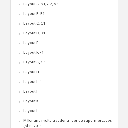
Layout A, A1, A2, A3
Layout B, B1
Layout C, C1
Layout D, D1
Layout E
Layout F, F1
Layout G, G1
Layout H
Layout I, I1
Layout J
Layout K
Layout L
Millonaria multa a cadena líder de supermercados
(Abril 2019)