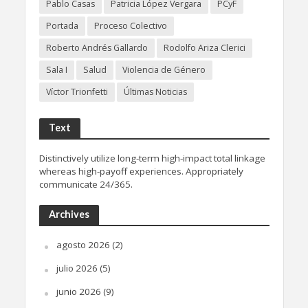
Pablo Casas
Patricia López Vergara
PCyF
Portada
Proceso Colectivo
Roberto Andrés Gallardo
Rodolfo Ariza Clerici
Sala I
Salud
Violencia de Género
Víctor Trionfetti
Últimas Noticias
Text
Distinctively utilize long-term high-impact total linkage
whereas high-payoff experiences. Appropriately
communicate 24/365.
Archives
agosto 2026
(2)
julio 2026
(5)
junio 2026
(9)