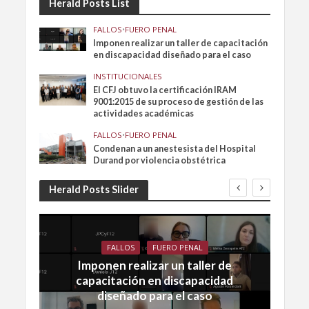
Herald Posts List
FALLOS
•
FUERO PENAL
Imponen realizar un taller de capacitación
en discapacidad diseñado para el caso
INSTITUCIONALES
El CFJ obtuvo la certificación IRAM
9001:2015 de su proceso de gestión de las
actividades académicas
FALLOS
•
FUERO PENAL
Condenan a un anestesista del Hospital
Durand por violencia obstétrica
Herald Posts Slider
FALLOS
FUERO PENAL
Imponen realizar un taller de
capacitación en discapacidad
diseñado para el caso