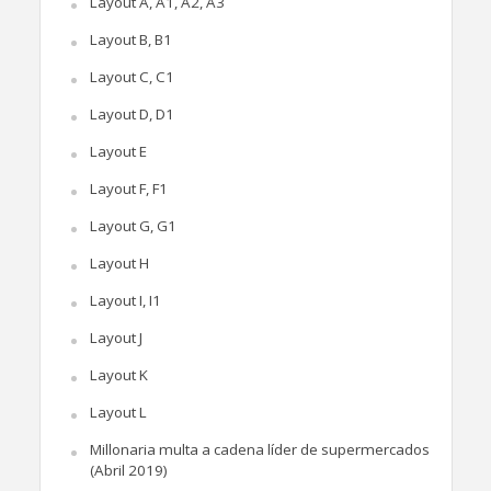
Layout A, A1, A2, A3
Layout B, B1
Layout C, C1
Layout D, D1
Layout E
Layout F, F1
Layout G, G1
Layout H
Layout I, I1
Layout J
Layout K
Layout L
Millonaria multa a cadena líder de supermercados
(Abril 2019)