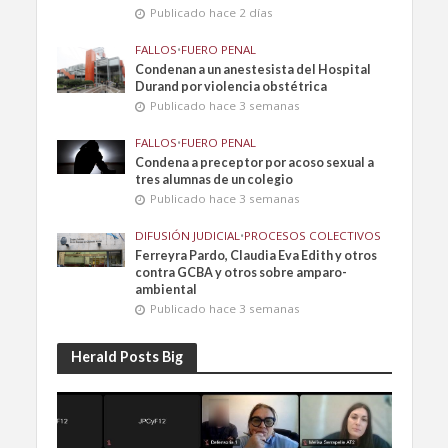
Publicado hace 2 días
FALLOS
•
FUERO PENAL
Condenan a un anestesista del Hospital
Durand por violencia obstétrica
Publicado hace 3 semanas
FALLOS
•
FUERO PENAL
Condena a preceptor por acoso sexual a
tres alumnas de un colegio
Publicado hace 3 semanas
DIFUSIÓN JUDICIAL
•
PROCESOS COLECTIVOS
Ferreyra Pardo, Claudia Eva Edith y otros
contra GCBA y otros sobre amparo-
ambiental
Publicado hace 3 semanas
Herald Posts Big