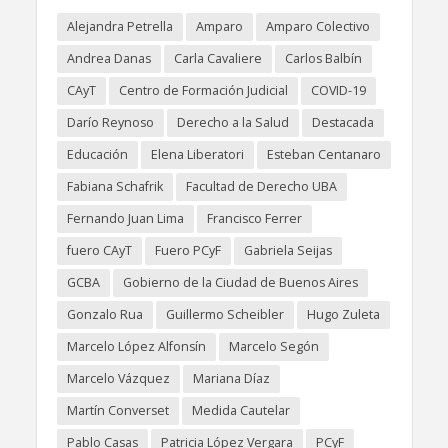
Alejandra Petrella
Amparo
Amparo Colectivo
Andrea Danas
Carla Cavaliere
Carlos Balbín
CAyT
Centro de Formación Judicial
COVID-19
Darío Reynoso
Derecho a la Salud
Destacada
Educación
Elena Liberatori
Esteban Centanaro
Fabiana Schafrik
Facultad de Derecho UBA
Fernando Juan Lima
Francisco Ferrer
fuero CAyT
Fuero PCyF
Gabriela Seijas
GCBA
Gobierno de la Ciudad de Buenos Aires
Gonzalo Rua
Guillermo Scheibler
Hugo Zuleta
Marcelo López Alfonsín
Marcelo Segón
Marcelo Vázquez
Mariana Díaz
Martín Converset
Medida Cautelar
Pablo Casas
Patricia López Vergara
PCyF