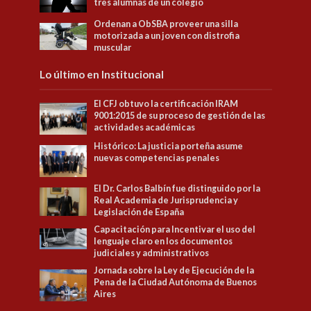
tres alumnas de un colegio
Ordenan a ObSBA proveer una silla
motorizada a un joven con distrofia
muscular
Lo último en Institucional
El CFJ obtuvo la certificación IRAM
9001:2015 de su proceso de gestión de las
actividades académicas
Histórico: La justicia porteña asume
nuevas competencias penales
El Dr. Carlos Balbín fue distinguido por la
Real Academia de Jurisprudencia y
Legislación de España
Capacitación para Incentivar el uso del
lenguaje claro en los documentos
judiciales y administrativos
Jornada sobre la Ley de Ejecución de la
Pena de la Ciudad Autónoma de Buenos
Aires