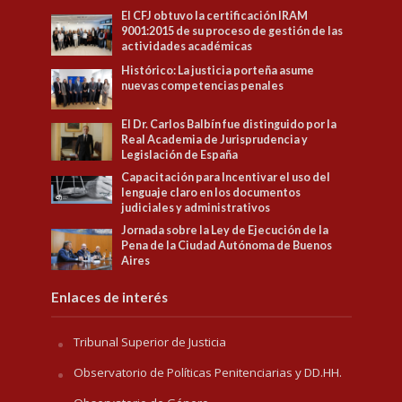
El CFJ obtuvo la certificación IRAM
9001:2015 de su proceso de gestión de las
actividades académicas
Histórico: La justicia porteña asume
nuevas competencias penales
El Dr. Carlos Balbín fue distinguido por la
Real Academia de Jurisprudencia y
Legislación de España
Capacitación para Incentivar el uso del
lenguaje claro en los documentos
judiciales y administrativos
Jornada sobre la Ley de Ejecución de la
Pena de la Ciudad Autónoma de Buenos
Aires
Enlaces de interés
Tribunal Superior de Justicia
Observatorio de Políticas Penitenciarias y DD.HH.