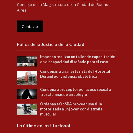
Consejo de la Magistratura de la Ciudad de Buenos
Aires
Contacto
Fallos de la Justicia de la Ciudad
Imponen realizar un taller de capacitación
en discapacidad diseñado para el caso
Condenan a un anestesista del Hospital
Durand por violencia obstétrica
Condena a preceptor por acoso sexual a
tres alumnas de un colegio
Ordenan a ObSBA proveer una silla
motorizada a un joven con distrofia
muscular
Lo último en Institucional