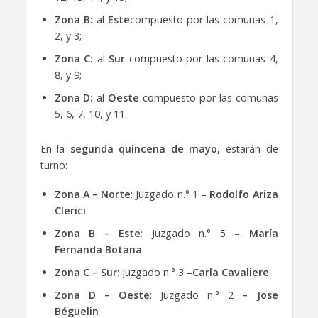
Zona B:
al
Este
compuesto por las comunas 1,
2, y 3;
Zona C:
al
Sur
compuesto por las comunas 4,
8, y 9;
Zona D:
al
Oeste
compuesto por las comunas
5, 6, 7, 10, y 11.
En la
segunda quincena de mayo,
estarán de
turno:
Zona A – Norte
: Juzgado n.° 1 –
Rodolfo Ariza
Clerici
Zona B – Este
: Juzgado n.° 5 –
María
Fernanda Botana
Zona C – Sur
: Juzgado n.° 3 –
Carla Cavaliere
Zona D – Oeste
: Juzgado n.° 2
– Jose
Béguelin