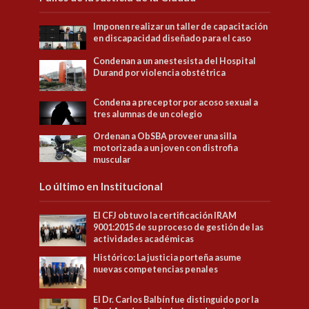
Imponen realizar un taller de capacitación
en discapacidad diseñado para el caso
Condenan a un anestesista del Hospital
Durand por violencia obstétrica
Condena a preceptor por acoso sexual a
tres alumnas de un colegio
Ordenan a ObSBA proveer una silla
motorizada a un joven con distrofia
muscular
Lo último en Institucional
El CFJ obtuvo la certificación IRAM
9001:2015 de su proceso de gestión de las
actividades académicas
Histórico: La justicia porteña asume
nuevas competencias penales
El Dr. Carlos Balbín fue distinguido por la