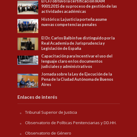
El CFJ obtuvo la certificación IRAM
9001:2015 de su proceso de gestión de las
actividades académicas
Histórico: La justicia porteña asume
nuevas competencias penales
El Dr. Carlos Balbín fue distinguido por la
Real Academia de Jurisprudencia y
Legislación de España
Capacitación para Incentivar el uso del
lenguaje claro en los documentos
judiciales y administrativos
Jornada sobre la Ley de Ejecución de la
Pena de la Ciudad Autónoma de Buenos
Aires
Enlaces de interés
Tribunal Superior de Justicia
Observatorio de Políticas Penitenciarias y DD.HH.
Observatorio de Género