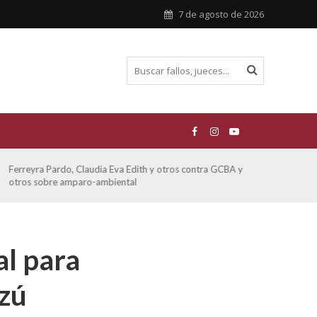
7 de agosto de 2026
Ferreyra Pardo, Claudia Eva Edith y otros contra GCBA y
ATE 
otros sobre amparo-ambiental
al para
azú