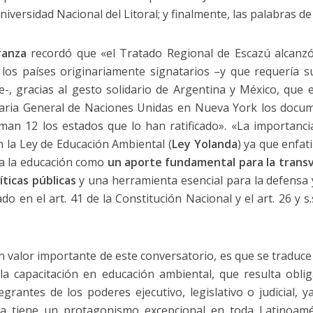
niversidad Nacional del Litoral; y finalmente, las palabras de
ranza
recordó que «el Tratado Regional de Escazú alcanz
e los países originariamente signatarios –y que requería s
e-, gracias al gesto solidario de Argentina y México, que 
aria General de Naciones Unidas en Nueva York los docume
man 12 los estados que lo han ratificado». «La importanci
n la Ley de Educación Ambiental (
Ley Yolanda
) ya que enfat
 a la educación como
un aporte fundamental para la transv
íticas públicas
y una herramienta esencial para la defensa
 en el art. 41 de la Constitución Nacional y el art. 26 y s.
 valor importante de este conversatorio, es que se traduce
la capacitación en educación ambiental, que resulta obli
grantes de los poderes ejecutivo, legislativo o judicial, 
ina tiene un protagonismo excepcional en toda Latinoam