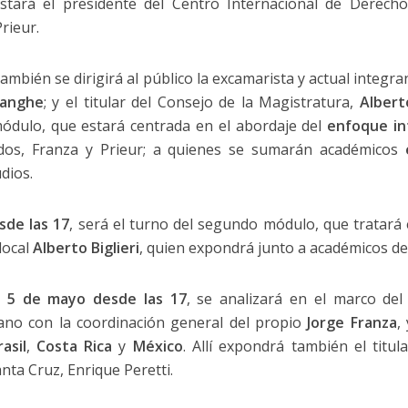
 estará el presidente del Centro Internacional de Derec
rieur.
ambién se dirigirá al público la excamarista y actual integr
Langhe
; y el titular del Consejo de la Magistratura,
Alber
 módulo, que estará centrada en el abordaje del
enfoque in
dos, Franza y Prieur; a quienes se sumarán académicos
dios.
sde las 17
, será el turno del segundo módulo, que tratará
local
Alberto Biglieri
, quien expondrá junto a académicos d
s 5 de mayo desde las 17
, se analizará en el marco del
cano con la coordinación general del propio
Jorge Franza
,
rasil
,
Costa Rica
y
México
. Allí expondrá también el titul
anta Cruz, Enrique Peretti.