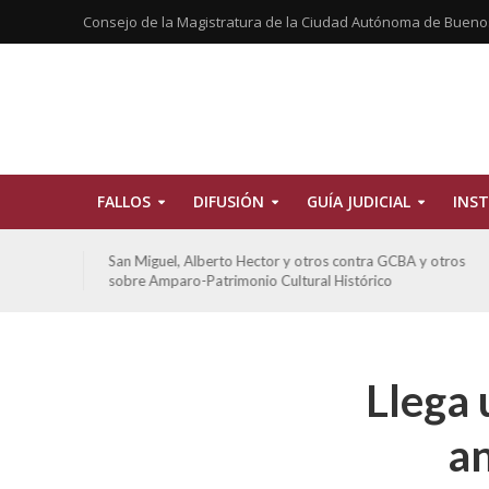
Consejo de la Magistratura de la Ciudad Autónoma de Bueno
FALLOS
DIFUSIÓN
GUÍA JUDICIAL
INST
tros
San Miguel, Alberto Hector y otros contra GCBA y otros
sobre Amparo-Patrimonio Cultural Histórico
Llega 
an