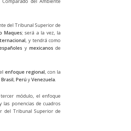
ho Comparado del Ambiente
ante del Tribunal Superior de
to Maques
; será a la vez, la
ternacional
, y tendrá como
españoles
y
mexicanos
de
 el
enfoque regional
, con la
e
Brasil
,
Perú
y
Venezuela
.
 tercer módulo, el enfoque
 y las ponencias de cuadros
ar del Tribunal Superior de