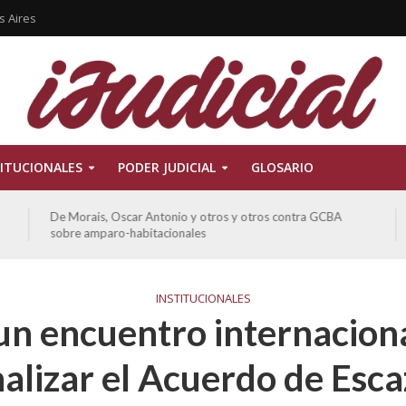
s Aires
ITUCIONALES
PODER JUDICIAL
GLOSARIO
De Morais, Oscar Antonio y otros y otros contra GCBA
sobre amparo-habitacionales
INSTITUCIONALES
un encuentro internacion
alizar el Acuerdo de Esc