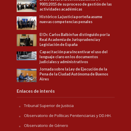
9001:2015 de su proceso de gestión de las
actividades académicas
Histórico: La justicia porteña asume
nuevas competencias penales
El Dr. Carlos Balbín fue distinguido por la
Real Academia de Jurisprudencia y
Legislación de España
Capacitación para Incentivar el uso del
lenguaje claro en los documentos
judiciales y administrativos
Jornada sobre la Ley de Ejecución de la
Pena de la Ciudad Autónoma de Buenos
Aires
Enlaces de interés
Tribunal Superior de Justicia
Observatorio de Políticas Penitenciarias y DD.HH.
Observatorio de Género