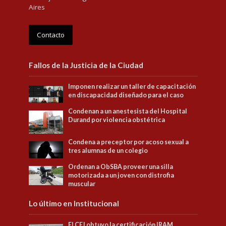
Aires
Contacto
Fallos de la Justicia de la Ciudad
Imponen realizar un taller de capacitación
en discapacidad diseñado para el caso
Condenan a un anestesista del Hospital
Durand por violencia obstétrica
Condena a preceptor por acoso sexual a
tres alumnas de un colegio
Ordenan a ObSBA proveer una silla
motorizada a un joven con distrofia
muscular
Lo último en Institucional
El CFJ obtuvo la certificación IRAM