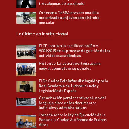
tres alumnas de un colegio
Ordenan a ObSBA proveer una silla
motorizada a un joven con distrofia
muscular
Lo último en Institucional
El CFJ obtuvo la certificación IRAM
9001:2015 de su proceso de gestión de las
actividades académicas
Histórico: La justicia porteña asume
nuevas competencias penales
El Dr. Carlos Balbín fue distinguido por la
Real Academia de Jurisprudencia y
Legislación de España
Capacitación para Incentivar el uso del
lenguaje claro en los documentos
judiciales y administrativos
Jornada sobre la Ley de Ejecución de la
Pena de la Ciudad Autónoma de Buenos
Aires