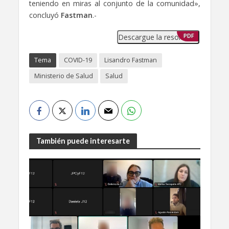
teniendo en miras al conjunto de la comunidad»,
concluyó
Fastman
.-
Descargue la resolución
PDF
Tema
COVID-19
Lisandro Fastman
Ministerio de Salud
Salud
También puede interesarte