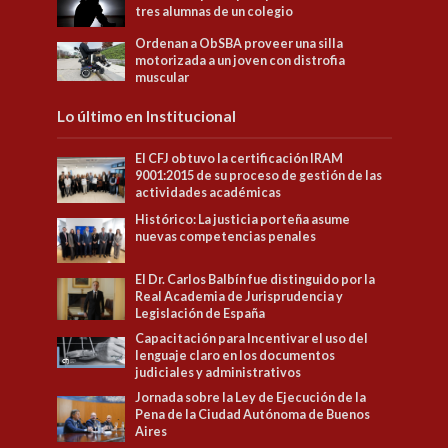
tres alumnas de un colegio
Ordenan a ObSBA proveer una silla
motorizada a un joven con distrofia
muscular
Lo último en Institucional
El CFJ obtuvo la certificación IRAM
9001:2015 de su proceso de gestión de las
actividades académicas
Histórico: La justicia porteña asume
nuevas competencias penales
El Dr. Carlos Balbín fue distinguido por la
Real Academia de Jurisprudencia y
Legislación de España
Capacitación para Incentivar el uso del
lenguaje claro en los documentos
judiciales y administrativos
Jornada sobre la Ley de Ejecución de la
Pena de la Ciudad Autónoma de Buenos
Aires