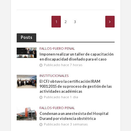
1
2
3
Posts
FALLOS
•
FUERO PENAL
Imponen realizar un taller de capacitación
en discapacidad diseñado para el caso
Publicado hace 7 horas
INSTITUCIONALES
El CFJ obtuvo la certificación IRAM
9001:2015 de su proceso de gestión de las
actividades académicas
Publicado hace 1 día
FALLOS
•
FUERO PENAL
Condenan a un anestesista del Hospital
Durand por violencia obstétrica
Publicado hace 3 semanas