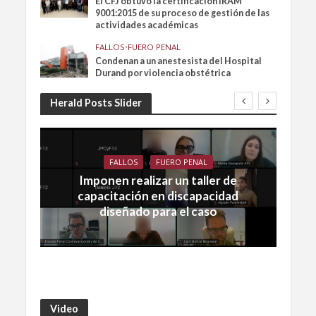
El CFJ obtuvo la certificación IRAM
9001:2015 de su proceso de gestión de las
actividades académicas
FALLOS
•
FUERO PENAL
Condenan a un anestesista del Hospital
Durand por violencia obstétrica
Herald Posts Slider
FALLOS
FUERO PENAL
Imponen realizar un taller de
capacitación en discapacidad
diseñado para el caso
Video