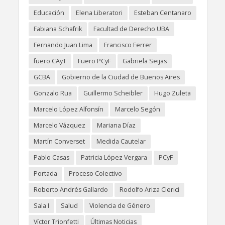
Educación
Elena Liberatori
Esteban Centanaro
Fabiana Schafrik
Facultad de Derecho UBA
Fernando Juan Lima
Francisco Ferrer
fuero CAyT
Fuero PCyF
Gabriela Seijas
GCBA
Gobierno de la Ciudad de Buenos Aires
Gonzalo Rua
Guillermo Scheibler
Hugo Zuleta
Marcelo López Alfonsín
Marcelo Segón
Marcelo Vázquez
Mariana Díaz
Martín Converset
Medida Cautelar
Pablo Casas
Patricia López Vergara
PCyF
Portada
Proceso Colectivo
Roberto Andrés Gallardo
Rodolfo Ariza Clerici
Sala I
Salud
Violencia de Género
Víctor Trionfetti
Últimas Noticias