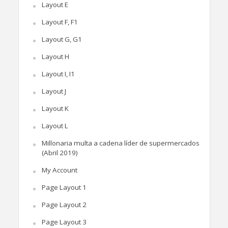
Layout E
Layout F, F1
Layout G, G1
Layout H
Layout I, I1
Layout J
Layout K
Layout L
Millonaria multa a cadena líder de supermercados
(Abril 2019)
My Account
Page Layout 1
Page Layout 2
Page Layout 3