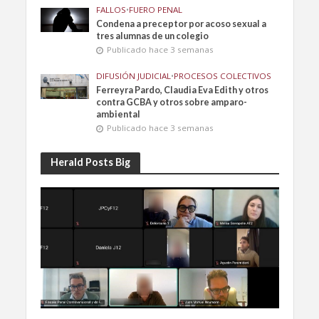
FALLOS
•
FUERO PENAL
Condena a preceptor por acoso sexual a
tres alumnas de un colegio
Publicado hace 3 semanas
DIFUSIÓN JUDICIAL
•
PROCESOS COLECTIVOS
Ferreyra Pardo, Claudia Eva Edith y otros
contra GCBA y otros sobre amparo-
ambiental
Publicado hace 3 semanas
Herald Posts Big