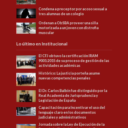
Condena a preceptor por acoso sexual a
tres alumnas de un colegio
Ordenan a ObSBA proveer una silla
motorizada a un joven con distrofia
muscular
Lo último en Institucional
El CFJ obtuvo la certificación IRAM
9001:2015 de su proceso de gestión de las
actividades académicas
Histórico: La justicia porteña asume
nuevas competencias penales
El Dr. Carlos Balbín fue distinguido por la
Real Academia de Jurisprudencia y
Legislación de España
Capacitación para Incentivar el uso del
lenguaje claro en los documentos
judiciales y administrativos
Jornada sobre la Ley de Ejecución de la