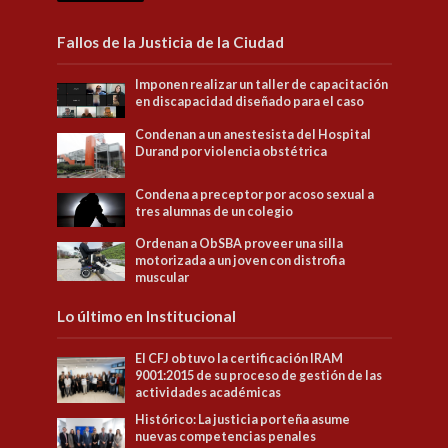
Fallos de la Justicia de la Ciudad
Imponen realizar un taller de capacitación
en discapacidad diseñado para el caso
Condenan a un anestesista del Hospital
Durand por violencia obstétrica
Condena a preceptor por acoso sexual a
tres alumnas de un colegio
Ordenan a ObSBA proveer una silla
motorizada a un joven con distrofia
muscular
Lo último en Institucional
El CFJ obtuvo la certificación IRAM
9001:2015 de su proceso de gestión de las
actividades académicas
Histórico: La justicia porteña asume
nuevas competencias penales