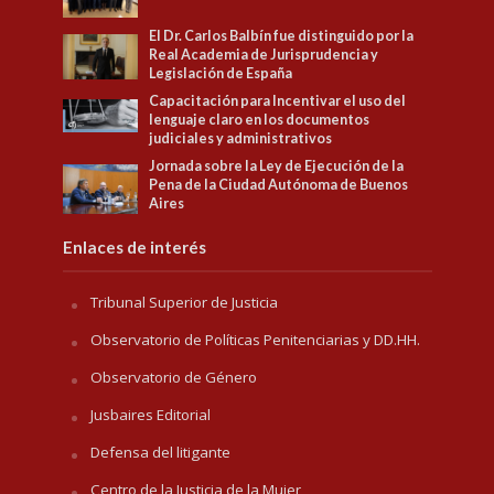
El Dr. Carlos Balbín fue distinguido por la
Real Academia de Jurisprudencia y
Legislación de España
Capacitación para Incentivar el uso del
lenguaje claro en los documentos
judiciales y administrativos
Jornada sobre la Ley de Ejecución de la
Pena de la Ciudad Autónoma de Buenos
Aires
Enlaces de interés
Tribunal Superior de Justicia
Observatorio de Políticas Penitenciarias y DD.HH.
Observatorio de Género
Jusbaires Editorial
Defensa del litigante
Centro de la Justicia de la Mujer