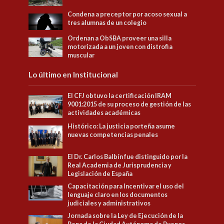
Condena a preceptor por acoso sexual a
tres alumnas de un colegio
Ordenan a ObSBA proveer una silla
motorizada a un joven con distrofia
muscular
Lo último en Institucional
El CFJ obtuvo la certificación IRAM
9001:2015 de su proceso de gestión de las
actividades académicas
Histórico: La justicia porteña asume
nuevas competencias penales
El Dr. Carlos Balbín fue distinguido por la
Real Academia de Jurisprudencia y
Legislación de España
Capacitación para Incentivar el uso del
lenguaje claro en los documentos
judiciales y administrativos
Jornada sobre la Ley de Ejecución de la