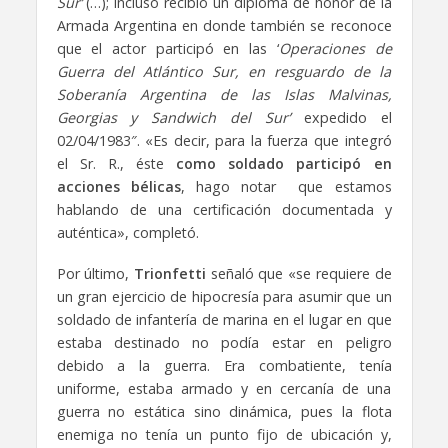
Sur’
(…); incluso recibió un diploma de honor de la
Armada Argentina en donde también se reconoce
que el actor participó en las ‘
Operaciones de
Guerra del Atlántico Sur, en resguardo de la
Soberanía Argentina de las Islas Malvinas,
Georgias y Sandwich del Sur’
expedido el
02/04/1983″. «Es decir, para la fuerza que integró
el Sr. R., éste
como soldado participó en
acciones bélicas
, hago notar que estamos
hablando de una certificación documentada y
auténtica», completó.
Por último,
Trionfetti
señaló que «se requiere de
un gran ejercicio de hipocresía para asumir que un
soldado de infantería de marina en el lugar en que
estaba destinado no podía estar en peligro
debido a la guerra. Era combatiente, tenía
uniforme, estaba armado y en cercanía de una
guerra no estática sino dinámica, pues la flota
enemiga no tenía un punto fijo de ubicación y,