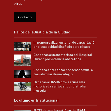
Aires
Contacto
Fallos de la Justicia de la Ciudad
Imponen realizar un taller de capacitación
en discapacidad diseñado para el caso
Condenan a un anestesista del Hospital
Durand por violencia obstétrica
Condena a preceptor por acoso sexual a
tres alumnas de un colegio
Ordenan a ObSBA proveer una silla
motorizada a un joven con distrofia
muscular
Lo último en Institucional
El CFJ obtuvo la certificación IRAM