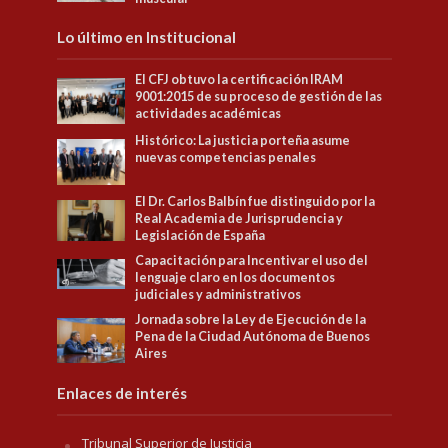
Lo último en Institucional
El CFJ obtuvo la certificación IRAM
9001:2015 de su proceso de gestión de las
actividades académicas
Histórico: La justicia porteña asume
nuevas competencias penales
El Dr. Carlos Balbín fue distinguido por la
Real Academia de Jurisprudencia y
Legislación de España
Capacitación para Incentivar el uso del
lenguaje claro en los documentos
judiciales y administrativos
Jornada sobre la Ley de Ejecución de la
Pena de la Ciudad Autónoma de Buenos
Aires
Enlaces de interés
Tribunal Superior de Justicia