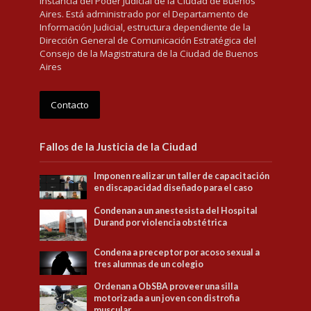
instancia del Poder Judicial de la Ciudad de Buenos
Aires. Está administrado por el Departamento de
Información Judicial, estructura dependiente de la
Dirección General de Comunicación Estratégica del
Consejo de la Magistratura de la Ciudad de Buenos
Aires
Contacto
Fallos de la Justicia de la Ciudad
Imponen realizar un taller de capacitación
en discapacidad diseñado para el caso
Condenan a un anestesista del Hospital
Durand por violencia obstétrica
Condena a preceptor por acoso sexual a
tres alumnas de un colegio
Ordenan a ObSBA proveer una silla
motorizada a un joven con distrofia
muscular