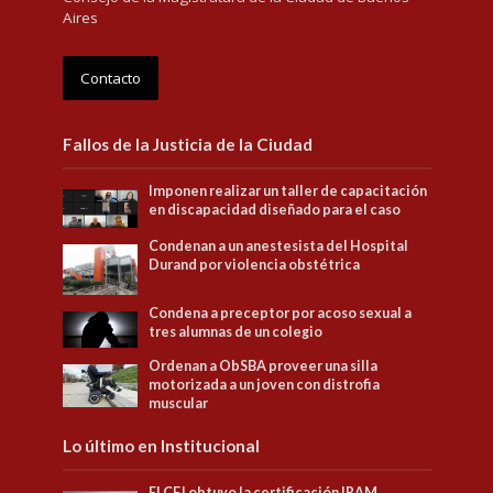
Aires
Contacto
Fallos de la Justicia de la Ciudad
Imponen realizar un taller de capacitación
en discapacidad diseñado para el caso
Condenan a un anestesista del Hospital
Durand por violencia obstétrica
Condena a preceptor por acoso sexual a
tres alumnas de un colegio
Ordenan a ObSBA proveer una silla
motorizada a un joven con distrofia
muscular
Lo último en Institucional
El CFJ obtuvo la certificación IRAM