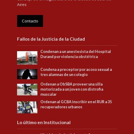
Aires
Contacto
Fallos de la Justicia de la Ciudad
Condenan a un anestesista del Hospital
Durand por violencia obstétrica
Condena a preceptor por acoso sexual a
tres alumnas de un colegio
Ordenan a ObSBA proveer una silla
motorizada a un joven con distrofia
muscular
Ordenan al GCBA inscribir en el RUR a 35
recuperadores urbanos
Lo último en Institucional