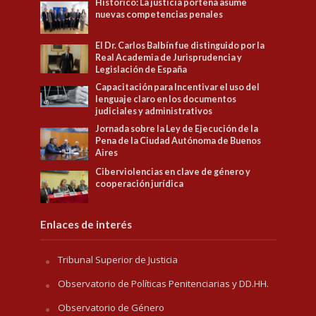
Histórico: La justicia porteña asume
nuevas competencias penales
El Dr. Carlos Balbín fue distinguido por la
Real Academia de Jurisprudencia y
Legislación de España
Capacitación para Incentivar el uso del
lenguaje claro en los documentos
judiciales y administrativos
Jornada sobre la Ley de Ejecución de la
Pena de la Ciudad Autónoma de Buenos
Aires
Ciberviolencias en clave de género y
cooperación jurídica
Enlaces de interés
Tribunal Superior de Justicia
Observatorio de Políticas Penitenciarias y DD.HH.
Observatorio de Género