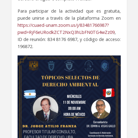
Para participar de la actividad que es gratuita,
puede unirse a través de la plataforma Zoom en
https://cuaed-unam.zoom.us/j/83481766987?
pwd=RjF6eURodkZCT2NxQ3hLbFN0TG4wZz09
,
ID de reunión: 834 8176 6987, y código de acceso:
196872.