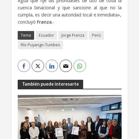
Agua que fije las prioridades de uso de toda la
cuenca binacional y que sancione al que no la
cumpla, es decir una autoridad local e inmediata»,
concluyó
Franza
.-
Tema
Ecuador
Jorge Franza
Perú
Río Puyango-Tumbes
También puede interesarte