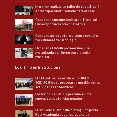
Imponen realizar un taller de capacitación
en discapacidad diseñado para el caso
Condenan a un anestesista del Hospital
Durand por violencia obstétrica
Condena a preceptor por acoso sexual a
tres alumnas de un colegio
Ordenan a ObSBA proveer una silla
motorizada a un joven con distrofia
muscular
Lo último en Institucional
El CFJ obtuvo la certificación IRAM
9001:2015 de su proceso de gestión de las
actividades académicas
Histórico: La justicia porteña asume
nuevas competencias penales
El Dr. Carlos Balbín fue distinguido por la
Real Academia de Jurisprudencia y