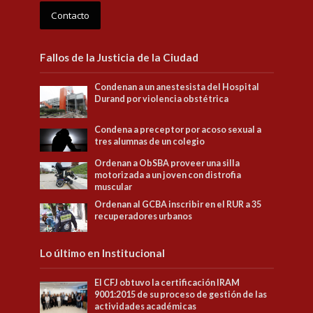
Contacto
Fallos de la Justicia de la Ciudad
Condenan a un anestesista del Hospital
Durand por violencia obstétrica
Condena a preceptor por acoso sexual a
tres alumnas de un colegio
Ordenan a ObSBA proveer una silla
motorizada a un joven con distrofia
muscular
Ordenan al GCBA inscribir en el RUR a 35
recuperadores urbanos
Lo último en Institucional
El CFJ obtuvo la certificación IRAM
9001:2015 de su proceso de gestión de las
actividades académicas