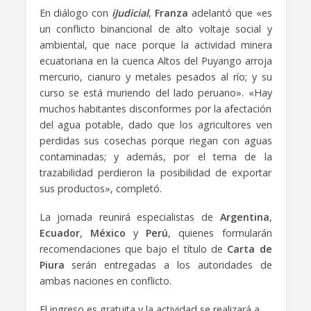
En diálogo con
iJudicial
,
Franza
adelantó que «es
un conflicto binancional de alto voltaje social y
ambiental, que nace porque la actividad minera
ecuatoriana en la cuenca Altos del Puyango arroja
mercurio, cianuro y metales pesados al río; y su
curso se está muriendo del lado peruano». «Hay
muchos habitantes disconformes por la afectación
del agua potable, dado que los agricultores ven
perdidas sus cosechas porque riegan con aguas
contaminadas; y además, por el tema de la
trazabilidad perdieron la posibilidad de exportar
sus productos», completó.
La jornada reunirá especialistas de
Argentina
,
Ecuador
,
México
y
Perú
, quienes formularán
recomendaciones que bajo el título de
Carta de
Piura
serán entregadas a los autoridades de
ambas naciones en conflicto.
El ingreso es gratuita y la actividad se realizará a