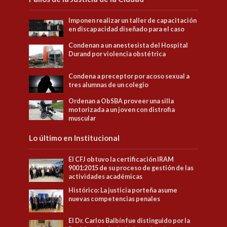
Imponen realizar un taller de capacitación
en discapacidad diseñado para el caso
Condenan a un anestesista del Hospital
Durand por violencia obstétrica
Condena a preceptor por acoso sexual a
tres alumnas de un colegio
Ordenan a ObSBA proveer una silla
motorizada a un joven con distrofia
muscular
Lo último en Institucional
El CFJ obtuvo la certificación IRAM
9001:2015 de su proceso de gestión de las
actividades académicas
Histórico: La justicia porteña asume
nuevas competencias penales
El Dr. Carlos Balbín fue distinguido por la