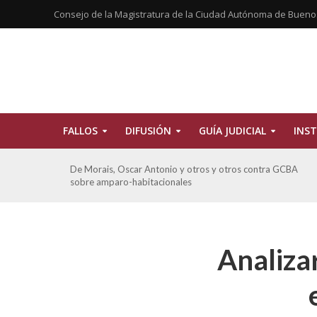
Consejo de la Magistratura de la Ciudad Autónoma de Bueno
FALLOS
DIFUSIÓN
GUÍA JUDICIAL
INST
CBA
Ferreyra Pardo, Claudia Eva Edith y otros contra GCBA y
otros sobre amparo-ambiental
Analiza