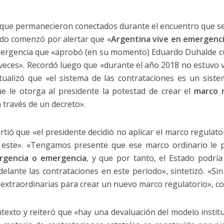
 que permanecieron conectados durante el encuentro que se 
rado comenzó por alertar que «
Argentina vive en emergen
Emergencia que «aprobó (en su momento) Eduardo Duhalde c
eces». Recordó luego que «durante el año 2018 no estuvo v
ntualizó que «el sistema de las contrataciones es un sist
e le otorga al presidente la potestad de crear el
marco 
 través de un decreto».
irtió que «el presidente decidió no aplicar el marco regulator
e este». «Tengamos presente que ese marco ordinario le p
rgencia o emergencia
, y que por tanto, el Estado podrí
delante las contrataciones en este periodo», sintetizó. «Si
 extraordinarias para crear un nuevo marco regulatorio», c
texto y reiteró que «hay una devaluación del modelo institu