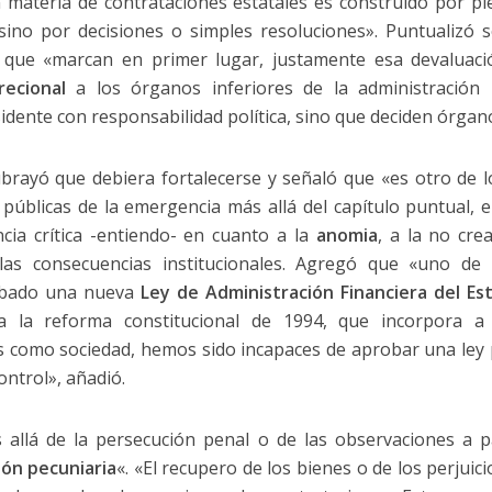
 materia de contrataciones estatales es construído por piez
 sino por decisiones o simples resoluciones». Puntualizó 
que «marcan en primer lugar, justamente esa devaluación
ecional
a los órganos inferiores de la administración 
sidente con responsabilidad política, sino que deciden órgano
brayó que debiera fortalecerse y señaló que «es otro de lo
s públicas de la emergencia más allá del capítulo puntual,
ia crítica -entiendo- en cuanto a la
anomia
, a la no cre
 las consecuencias institucionales. Agregó que «uno de 
obado una nueva
Ley de Administración Financiera del Es
a la reforma constitucional de 1994, que incorpora a
os como sociedad, hemos sido incapaces de aprobar una ley
ntrol», añadió.
allá de la persecución penal o de las observaciones a pa
ión pecuniaria
«. «El recupero de los bienes o de los perjuic