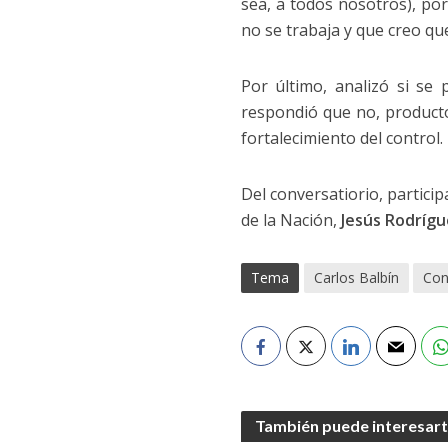
sea, a todos nosotros), po
no se trabaja y que creo q
Por último, analizó si se
respondió que no, product
fortalecimiento del control.
Del conversatiorio, partici
de la Nación,
Jesús Rodrígu
Tema
Carlos Balbín
Con
También puede interesar