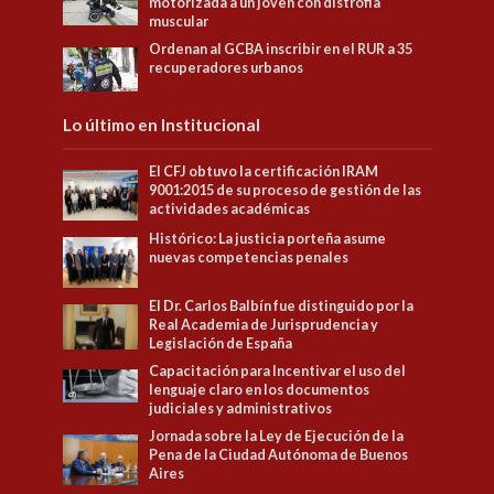
motorizada a un joven con distrofia
muscular
Ordenan al GCBA inscribir en el RUR a 35
recuperadores urbanos
Lo último en Institucional
El CFJ obtuvo la certificación IRAM
9001:2015 de su proceso de gestión de las
actividades académicas
Histórico: La justicia porteña asume
nuevas competencias penales
El Dr. Carlos Balbín fue distinguido por la
Real Academia de Jurisprudencia y
Legislación de España
Capacitación para Incentivar el uso del
lenguaje claro en los documentos
judiciales y administrativos
Jornada sobre la Ley de Ejecución de la
Pena de la Ciudad Autónoma de Buenos
Aires