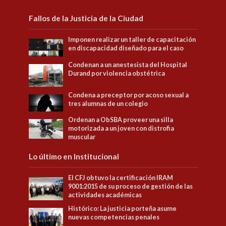
Fallos de la Justicia de la Ciudad
Imponen realizar un taller de capacitación
en discapacidad diseñado para el caso
Condenan a un anestesista del Hospital
Durand por violencia obstétrica
Condena a preceptor por acoso sexual a
tres alumnas de un colegio
Ordenan a ObSBA proveer una silla
motorizada a un joven con distrofia
muscular
Lo último en Institucional
El CFJ obtuvo la certificación IRAM
9001:2015 de su proceso de gestión de las
actividades académicas
Histórico: La justicia porteña asume
nuevas competencias penales