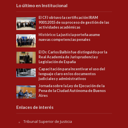
Lo último en Institucional
El CFJ obtuvo la certificación IRAM
9001:2015 de su proceso de gestión de las
actividades académicas
Histórico: La justicia porteña asume
nuevas competencias penales
El Dr. Carlos Balbín fue distinguido por la
Real Academia de Jurisprudencia y
Legislación de España
Capacitación para Incentivar el uso del
lenguaje claro en los documentos
judiciales y administrativos
Jornada sobre la Ley de Ejecución de la
Pena de la Ciudad Autónoma de Buenos
Aires
Enlaces de interés
Tribunal Superior de Justicia