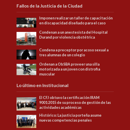
Fallos de la Justicia de la Ciudad
Imponen realizar un taller de capacitación
en discapacidad diseñado para el caso
Condenan a un anestesista del Hospital
Durand por violencia obstétrica
Condena a preceptor por acoso sexual a
tres alumnas de un colegio
Ordenan a ObSBA proveer una silla
motorizada a un joven con distrofia
muscular
Lo último en Institucional
El CFJ obtuvo la certificación IRAM
9001:2015 de su proceso de gestión de las
actividades académicas
Histórico: La justicia porteña asume
nuevas competencias penales