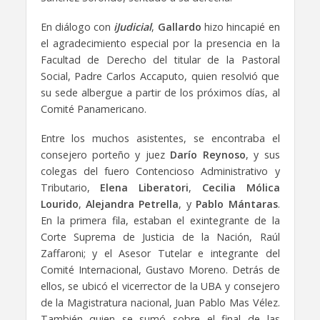
En diálogo con
iJudicial
,
Gallardo
hizo hincapié en
el agradecimiento especial por la presencia en la
Facultad de Derecho del titular de la Pastoral
Social, Padre Carlos Accaputo, quien resolvió que
su sede albergue a partir de los próximos días, al
Comité Panamericano.
Entre los muchos asistentes, se encontraba el
consejero porteño y juez
Darío Reynoso
, y sus
colegas del fuero Contencioso Administrativo y
Tributario,
Elena Liberatori
,
Cecilia Mólica
Lourido
,
Alejandra Petrella
, y
Pablo Mántaras
.
En la primera fila, estaban el exintegrante de la
Corte Suprema de Justicia de la Nación, Raúl
Zaffaroni; y el Asesor Tutelar e integrante del
Comité Internacional, Gustavo Moreno. Detrás de
ellos, se ubicó el vicerrector de la UBA y consejero
de la Magistratura nacional, Juan Pablo Mas Vélez.
También quien se sumó sobre el final de las